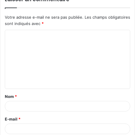
Votre adresse e-mail ne sera pas publiée.
Les champs obligatoires
sont indiqués avec
*
C
o
m
m
e
n
t
Nom
*
a
i
r
E-mail
*
e
*