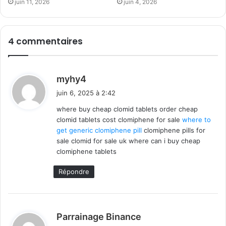
juin 11, 2026
juin 4, 2026
4 commentaires
d
myhy4
i
juin 6, 2025 à 2:42
t
where buy cheap clomid tablets order cheap
clomid tablets cost clomiphene for sale
where to
:
get generic clomiphene pill
clomiphene pills for
sale clomid for sale uk where can i buy cheap
clomiphene tablets
Répondre
d
Parrainage Binance
i