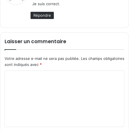
Je suis correct.
:
Répondre
Laisser un commentaire
Votre adresse e-mail ne sera pas publiée.
Les champs obligatoires
sont indiqués avec
*
C
o
m
m
e
n
t