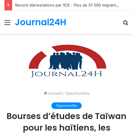
Record d’arrestations par l’ICE : Plus de 51 000 migrants interpellés en un mois aux États-Unis
Journal24H
Menu
R
Accueil
/
Opportunités
Opportunités
Bourses d’études de Taïwan
pour les haïtiens, les