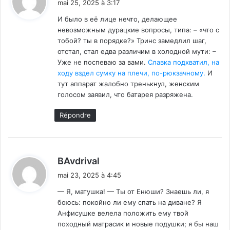
mai 25, 2025 à 3:17
t
И было в её лице нечто, делающее
невозможным дурацкие вопросы, типа: – «что с
:
тобой? ты в порядке?» Тринс замедлил шаг,
отстал, стал едва различим в холодной мути: –
Уже не поспеваю за вами.
Славка подхватил, на
ходу вздел сумку на плечи, по-рюкзачному.
И
тут аппарат жалобно тренькнул, женским
голосом заявил, что батарея разряжена.
Répondre
d
BAvdrival
i
mai 23, 2025 à 4:45
t
— Я, матушка! — Ты от Енюши? Знаешь ли, я
боюсь: покойно ли ему спать на диване? Я
:
Анфисушке велела положить ему твой
походный матрасик и новые подушки; я бы наш