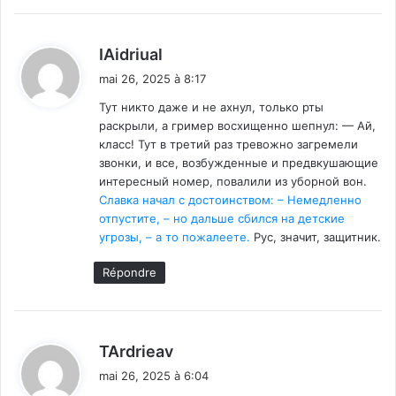
d
IAidriual
i
mai 26, 2025 à 8:17
t
Тут никто даже и не ахнул, только рты
раскрыли, а гример восхищенно шепнул: — Ай,
:
класс! Тут в третий раз тревожно загремели
звонки, и все, возбужденные и предвкушающие
интересный номер, повалили из уборной вон.
Славка начал с достоинством: – Немедленно
отпустите, – но дальше сбился на детские
угрозы, – а то пожалеете.
Рус, значит, защитник.
Répondre
d
TArdrieav
i
mai 26, 2025 à 6:04
t