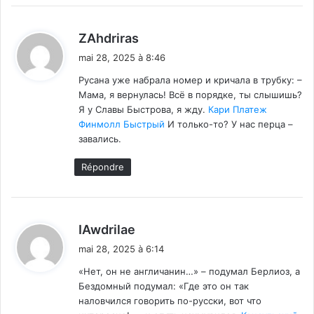
d
ZAhdriras
i
mai 28, 2025 à 8:46
t
Русана уже набрала номер и кричала в трубку: –
Мама, я вернулась! Всё в порядке, ты слышишь?
:
Я у Славы Быстрова, я жду.
Кари Платеж
Финмолл Быстрый
И только-то? У нас перца –
завались.
Répondre
d
IAwdrilae
i
mai 28, 2025 à 6:14
t
«Нет, он не англичанин…» – подумал Берлиоз, а
Бездомный подумал: «Где это он так
:
наловчился говорить по-русски, вот что