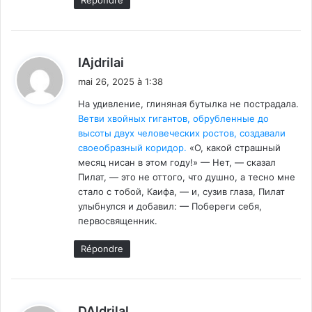
d
IAjdrilai
i
mai 26, 2025 à 1:38
t
На удивление, глиняная бутылка не пострадала.
Ветви хвойных гигантов, обрубленные до
:
высоты двух человеческих ростов, создавали
своеобразный коридор.
«О, какой страшный
месяц нисан в этом году!» — Нет, — сказал
Пилат, — это не оттого, что душно, а тесно мне
стало с тобой, Каифа, — и, сузив глаза, Пилат
улыбнулся и добавил: — Побереги себя,
первосвященник.
Répondre
d
DAldrilal