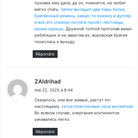
пуховик ему дала, да он, помнится, не любит
мягко спать.
Затем вытащил две пары белья,
бритвенный ремень, какую-то книжку и футляр
и все это спихнул ногой в пролет лестницы,
кроме курицы.
Дружной толпой протопав мимо
ребятишек и не заметив их, воровская братия
понеслась к выходу.
Répondre
d
ZAldrihad
i
mai 22, 2025 à 8:44
t
Оказалось, они все живые, растут по-
настоящему.
сетка пластиковые окна москитная
:
Во всяком случае, очертания континентов
узнавались легко.
Répondre