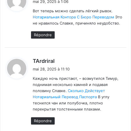
mai 29, 2025 à 1:06
t
Вот теперь можно сделать лёгкий рывок.
Нотариальная Контора С Бюро Переводом
Это
:
не нравилось Славке, причиняло неудобство.
Répondre
d
TArdriral
i
mai 28, 2025 à 11:10
t
Каждую ночь пристают, – возмутился Тимур,
поднимая несколько камней и подавая
:
половину Славке.
Сколько Действует
Нотариальный Перевод Паспорта
В углу
теснился чан или полубочка, плотно
перекрытая толстенными плахами.
Répondre