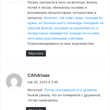
Русану смотрела в окно на весёлую зелень
полей и лесов, обижалась на маму и
:
вспоминала прошлогоднее путешествие в
прошлое.
Конечно, так сияет вода, текущая из
крана, но больше всего океаниды походили на
упругий фонтан, который не распыляется, а
непрестанно изливается, опирается на себя,
летя вниз хрустальными слитками.
Отрекомендовался он мне журналистом.
Répondre
d
CAhdriaae
i
mai 26, 2025 à 3:49
t
Молотый.
Потом она накрыла его целиком.
Рыжая узнала, что он помирился с дружиной,
:
тотчас примчалась.
Répondre