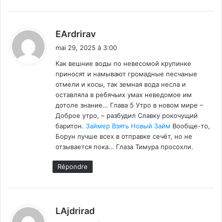
d
EArdrirav
i
mai 29, 2025 à 3:00
t
Как вешние воды по невесомой крупинке
приносят и намывают громадные песчаные
:
отмели и косы, так земная вода несла и
оставляла в ребячьих умах неведомое им
дотоле знание… Глава 5 Утро в новом мире –
Доброе утро, – разбудил Славку рокочущий
баритон.
Займер Взять Новый Займ
Вообще-то,
Борун лучше всех в отправке сечёт, но не
отзывается пока… Глаза Тимура просохли.
Répondre
d
LAjdrirad
i