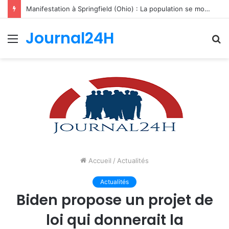
Manifestation à Springfield (Ohio) : La population se mobilise pour les Haïtiens face au TPS et aux bracelets électroniques
Journal24H
Menu
R
Accueil
/
Actualités
Actualités
Biden propose un projet de
loi qui donnerait la