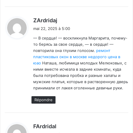
d
ZArdridaj
i
mai 22, 2025 à 5:00
t
— В сердце! — воскликнула Маргарита, почему-
то берясь за свое сердце, — в сердце! —
:
повторила она глухим голосом.
ремонт
пластиковых окон в москве недорого цена в
юао
Наташа, любимица молодых Мелюковых, с
ними вместе исчезла в задние комнаты, куда
была потребована пробка и разные халаты и
мужские платья, которые в растворенную дверь
принимали от лакея оголенные девичьи руки.
Répondre
d
FArdridal
i