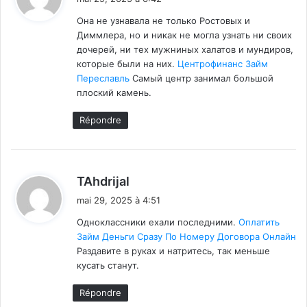
t
Она не узнавала не только Ростовых и
Диммлера, но и никак не могла узнать ни своих
:
дочерей, ни тех мужниных халатов и мундиров,
которые были на них.
Центрофинанс Займ
Переславль
Самый центр занимал большой
плоский камень.
Répondre
d
TAhdrijal
i
mai 29, 2025 à 4:51
t
Одноклассники ехали последними.
Оплатить
Займ Деньги Сразу По Номеру Договора Онлайн
:
Раздавите в руках и натритесь, так меньше
кусать станут.
Répondre