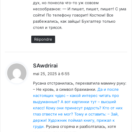
дух, но понесла что-то уж совсем
несообразное: — И пишет, пишет, пишет! С ума
сойти! По телефону говорит! Костюм! Все
разбежались, как зайцы! Бухгалтер только
стоял и трясся.
Répondre
d
SAwdrirai
i
mai 25, 2025 à 6:55
t
Русана отстранилась, перехватила мамину руку:
– Не кровь, а символ брахманки.
Да и после
:
настоящих чудес – какой интерес читать про
выдуманные? А вот картинки тут – высший
класс! Кому они принесут радость? Кто от них
глаз отвести не мог? Тому и оставить: – Зай,
держи! Художник поймал книгу, прижал к
груди.
Русана сгоряча и разболталась, хотя