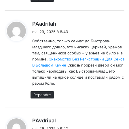
d
PAadrilah
i
mai 29, 2025 à 8:43
t
Собственно, только сейчас до Быстрова-
младшего дошло, что никаких церквей, храмов
:
там, священников особых – у арьев не было и в
помине.
Знакомство Без Регистрации Для Секса
В Большом Камне
Сквозь прорези двери он мог
только наблюдать, как Быстрова-младшего
вытащили на яркое солнце и поставили рядом с
рабом Коле.
Répondre
d
PAvdriual
i
mai 29, 2025 à 6:42