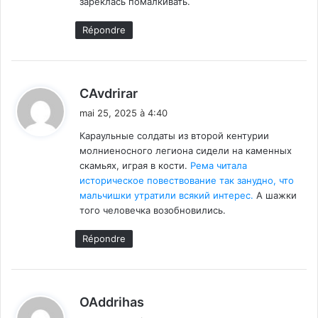
зареклась помалкивать.
Répondre
d
CAvdrirar
i
mai 25, 2025 à 4:40
t
Караульные солдаты из второй кентурии
молниеносного легиона сидели на каменных
:
скамьях, играя в кости.
Рема читала
историческое повествование так занудно, что
мальчишки утратили всякий интерес.
А шажки
того человечка возобновились.
Répondre
d
OAddrihas
i