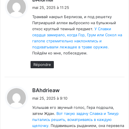
i
mai 25, 2025 à 11:25
t
Трамвай накрыл Берлиоза, и под решетку
Патриаршей аллеи выбросило на булыжный
:
откос круглый темный предмет.
У Славки
сердце замирало, когда Гор, Грум или Сокол на
галопе стремительно наклонялись и
подхватывали лежащее в траве оружие.
Пойдём ко мне, побеседуем.
Répondre
d
BAhdrieaw
i
mai 25, 2025 à 9:10
t
Услышав его звучный голос, Гера подошла,
затем Ждан.
Вот такую задачу Славка и Тимур
:
пытались решить, всматриваясь в каждую
щелочку.
Подавившись рыданием, она перевела