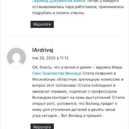
Перевод Документов Минск
Тотчас у каждого
останавливалась пара работников, принимались
подрубать и пилить стволы.
Répondre
d
IArdrivaj
i
mai 29, 2025 à 11:12
t
Ой, боюсь, что и волки и дикие – задумка Мера.
Секс Знакомства Виннице
Степа позвонил в
:
Московскую областную зрелищную комиссию и
вопрос этот согласовал (Степа побледнел и
заморгал глазами), подписал с профессором
Воландом контракт на семь выступлений (Степа
открыл рот), условился, что Воланд придет к
нему для уточнения деталей в десять часов
утра сегодня… Вот Воланд и пришел.
Répondre