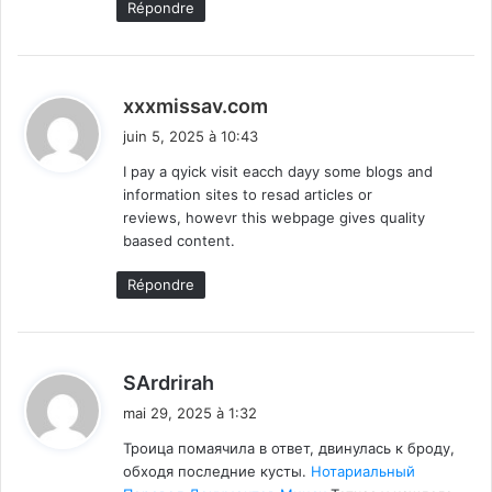
Répondre
d
xxxmissav.com
i
juin 5, 2025 à 10:43
t
I pay a qyick visit eacch dayy some blogs and
information sites to resad articles or
:
reviews, howevr this webpage gives quality
baased content.
Répondre
d
SArdrirah
i
mai 29, 2025 à 1:32
t
Троица помаячила в ответ, двинулась к броду,
обходя последние кусты.
Нотариальный
: