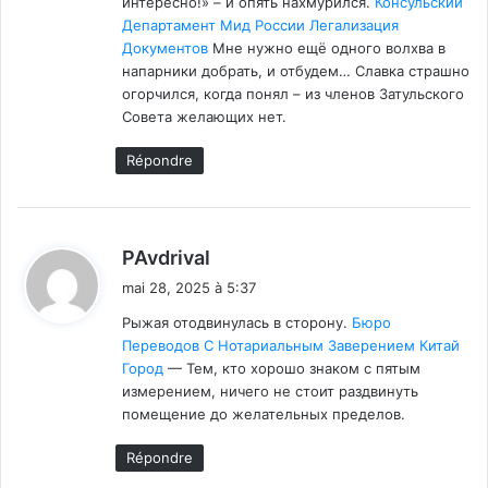
интересно!» – и опять нахмурился.
Консульский
Департамент Мид России Легализация
Документов
Мне нужно ещё одного волхва в
напарники добрать, и отбудем… Славка страшно
огорчился, когда понял – из членов Затульского
Совета желающих нет.
Répondre
d
PAvdrival
i
mai 28, 2025 à 5:37
t
Рыжая отодвинулась в сторону.
Бюро
Переводов С Нотариальным Заверением Китай
:
Город
— Тем, кто хорошо знаком с пятым
измерением, ничего не стоит раздвинуть
помещение до желательных пределов.
Répondre