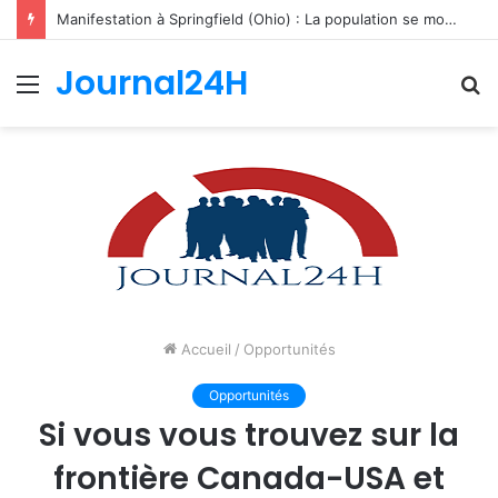
Manifestation à Springfield (Ohio) : La population se mobilise pour les Haïtiens face au TPS et aux bracelets électroniques
Journal24H
Menu
R
Accueil
/
Opportunités
Opportunités
Si vous vous trouvez sur la
frontière Canada-USA et