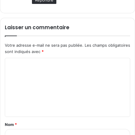
Laisser un commentaire
Votre adresse e-mail ne sera pas publiée.
Les champs obligatoires
sont indiqués avec
*
C
o
m
m
e
n
t
Nom
*
a
i