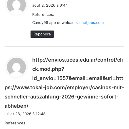
i
août 2, 2026 à 6:44
t
References:
Candy96 app download
:
sisinetjobs.com
Répondre
http://envios.uces.edu.ar/control/cli
ck.mod.php?
id_envio=1557&email=email&url=htt
ps://www.tokai-job.com/employer/casinos-mit-
schneller-auszahlung-2026-gewinne-sofort-
d
abheben/
i
juillet 28, 2026 à 12:48
t
References: