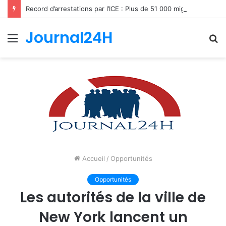
Record d’arrestations par l’ICE : Plus de 51 000 migrants interpellés en un mois aux États-Unis
Journal24H
Menu
R
Accueil
/
Opportunités
Opportunités
Les autorités de la ville de
New York lancent un