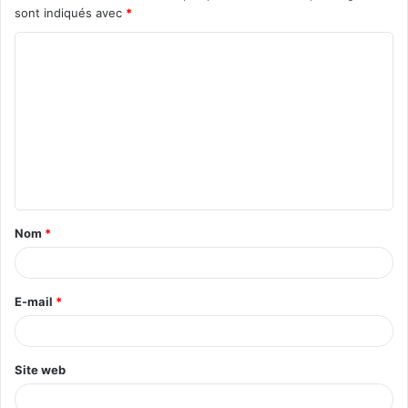
sont indiqués avec
*
C
o
m
m
e
n
t
Nom
*
a
i
r
E-mail
*
e
*
Site web