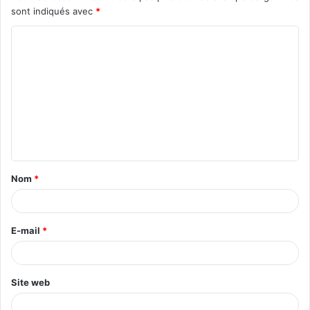
sont indiqués avec
*
C
o
m
m
e
n
t
Nom
*
a
i
r
E-mail
*
e
*
Site web