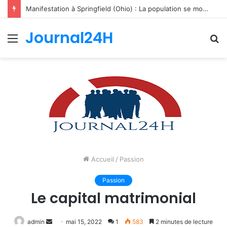
Manifestation à Springfield (Ohio) : La population se mobilise pour les Haïtiens face au TPS et aux bracelets électroniques
Journal24H
Menu
R
Accueil
/
Passion
Passion
Le capital matrimonial
Envoyer
admin
mai 15, 2022
1
583
2 minutes de lecture