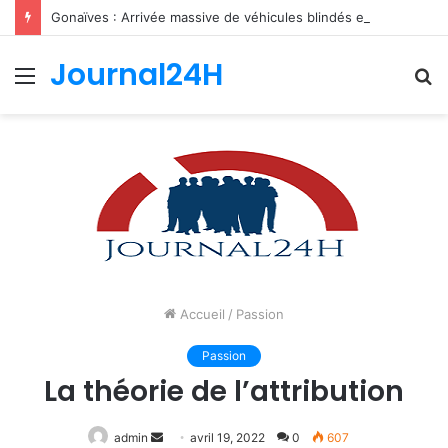
Gonaïves : Arrivée massive de véhicules blindés et d’un contingent sri-lankais de la FRG dans l’Artibonite
Journal24H
Menu
R
Accueil
/
Passion
Passion
La théorie de l’attribution
Envoyer
admin
avril 19, 2022
0
607