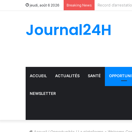
jeudi, août 6 2026
Breaking News
Journal24H
ACCUEIL
ACTUALITÉS
SANTÉ
OPPORTUNI
NEWSLETTER
Accueil
/
Opportunités
/
La plateforme « Welcome Conn