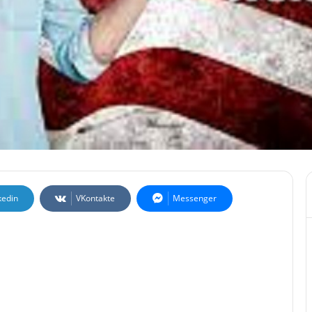
kedin
VKontakte
Messenger