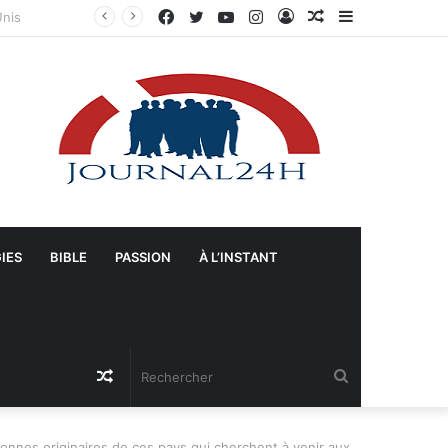
Facebook
Twitter
YouTube
Instagram
Connexion
Article
Sidebar
Manifestation à Springfield (Ohio) : La population se mobilise pour les Haïtiens face au TPS et aux bracelets électroniques
Aléatoire
(barre
latérale)
IES
BIBLE
PASSION
À L’INSTANT
Article
Rechercher
Aléatoire
onnes originaires de ces pays qui cherchent à venir aux