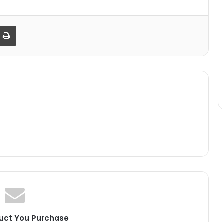
par email
Imprimer
uct You Purchase