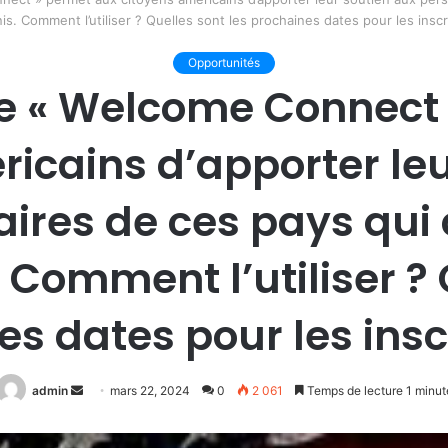
is. Comment l’utiliser ? Quelles sont les prochaines dates pour les inscr
Opportunités
e « Welcome Connect
ricains d’apporter leu
aires de ces pays qui 
 Comment l’utiliser ? 
s dates pour les insc
Envoyer
admin
mars 22, 2024
0
2 061
Temps de lecture 1 minut
un
courriel