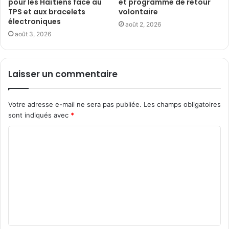
pour les Haïtiens face au
et programme de retour
TPS et aux bracelets
volontaire
électroniques
août 2, 2026
août 3, 2026
Laisser un commentaire
Votre adresse e-mail ne sera pas publiée.
Les champs obligatoires
sont indiqués avec
*
C
o
m
m
e
n
t