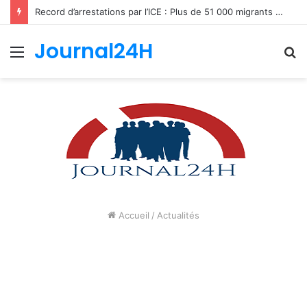
Record d’arrestations par l’ICE : Plus de 51 000 migrants interpellés en un mois aux États-Unis
Journal24H
Menu
R
Accueil
/
Actualités