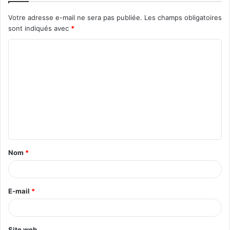
Votre adresse e-mail ne sera pas publiée.
Les champs obligatoires
sont indiqués avec
*
C
o
m
m
e
n
t
Nom
*
a
i
r
E-mail
*
e
*
Site web