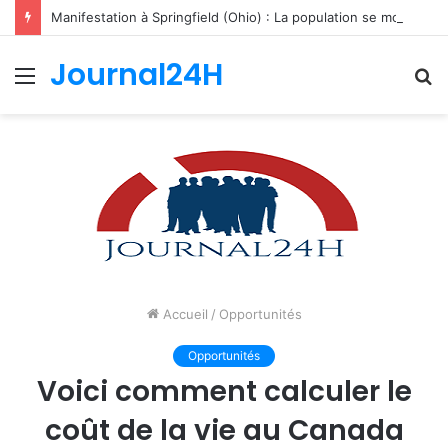
Manifestation à Springfield (Ohio) : La population se mobilise pour les Haïtiens face au TPS et aux bracelets électroniques
Journal24H
Menu
R
Accueil
/
Opportunités
Opportunités
Voici comment calculer le
coût de la vie au Canada