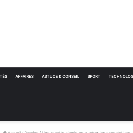
ations par l’ICE : Plus de 51 000 migrants interpellés en un mois aux Éta
TÉS
AFFAIRES
ASTUCE & CONSEIL
SPORT
TECHNOLOG
Accueil
/
Passion
/
Une recette simple pour gérer les expectatives