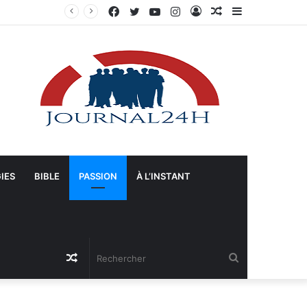
Facebook
Twitter
YouTube
Instagram
Connexion
Article
Sidebar
ts-Unis
Aléatoire
(barre
latérale)
IES
BIBLE
PASSION
À L’INSTANT
Article
Rechercher
Aléatoire