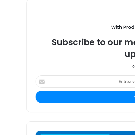
With Prod
Subscribe to our ma
up
c
Entrez
votre
adresse
Email