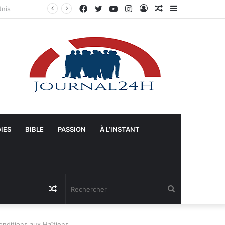
Facebook
Twitter
YouTube
Instagram
Connexion
Article
Sidebar
Manifestation à Springfield (Ohio) : La population se mobilise pour les Haïtiens face au TPS et aux bracelets électroniques
Aléatoire
(barre
latérale)
IES
BIBLE
PASSION
À L’INSTANT
Article
Rechercher
Aléatoire
conditions aux Haïtiens