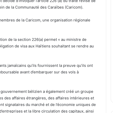
t décidé d’invoquer l’article 226 (a) du traité révisé de
ein de la Communauté des Caraïbes (Caricom).
s membres de la Caricom, une organisation régionale
tion de la section 226(a) permet « au ministre de
igation de visa aux Haïtiens souhaitant se rendre au
ts jamaïcains qu’ils fournissent la preuve qu’ils ont
mboursable avant d’embarquer sur des vols à
 le gouvernement bélizien a également créé un groupe
s des affaires étrangères, des affaires intérieures et
ent signataires du marché et de l’économie uniques de
’entreprises et la libre circulation des capitaux, ainsi