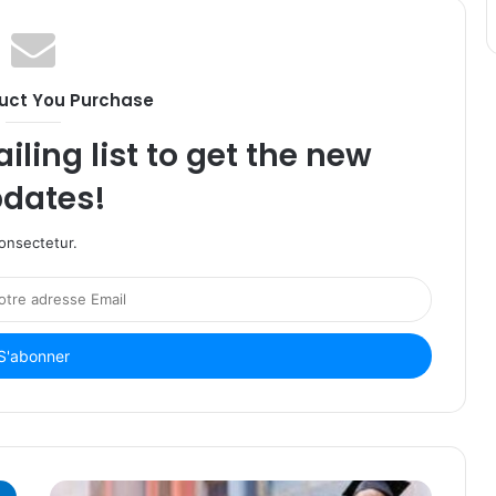
uct You Purchase
iling list to get the new
dates!
onsectetur.