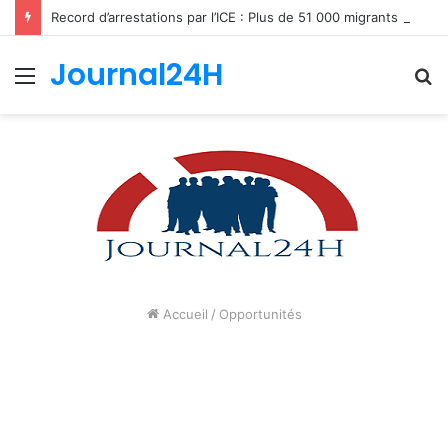
Record d’arrestations par l’ICE : Plus de 51 000 migrants interpellés en un mois aux États-Unis
Journal24H
Menu
R
Accueil
/
Opportunités