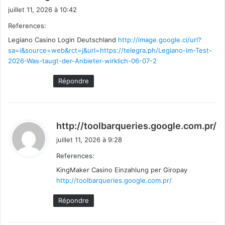
i
juillet 11, 2026 à 10:42
t
References:
Legiano Casino Login Deutschland
http://image.google.ci/url?
:
sa=i&source=web&rct=j&url=https://telegra.ph/Legiano-im-Test-
2026-Was-taugt-der-Anbieter-wirklich-06-07-2
Répondre
d
http://toolbarqueries.google.com.pr/
i
juillet 11, 2026 à 9:28
t
References:
KingMaker Casino Einzahlung per Giropay
:
http://toolbarqueries.google.com.pr/
Répondre