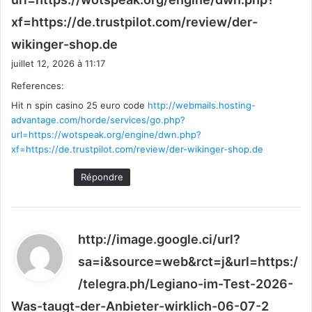
xf=https://de.trustpilot.com/review/der-
d
wikinger-shop.de
i
juillet 12, 2026 à 11:17
t
References:
Hit n spin casino 25 euro code
:
http://webmails.hosting-
advantage.com/horde/services/go.php?
url=https://wotspeak.org/engine/dwn.php?
xf=https://de.trustpilot.com/review/der-wikinger-shop.de
Répondre
http://image.google.ci/url?
sa=i&source=web&rct=j&url=https:/
/telegra.ph/Legiano-im-Test-2026-
d
Was-taugt-der-Anbieter-wirklich-06-07-2