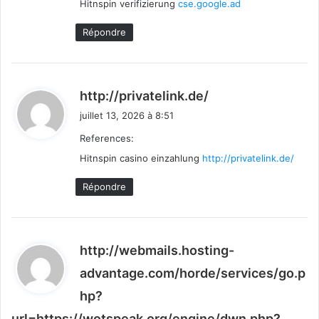
Hitnspin verifizierung
:
cse.google.ad
Répondre
d
http://privatelink.de/
i
juillet 13, 2026 à 8:51
t
References:
Hitnspin casino einzahlung
http://privatelink.de/
:
Répondre
http://webmails.hosting-
advantage.com/horde/services/go.p
hp?
url=https://wotspeak.org/engine/dwn.php?