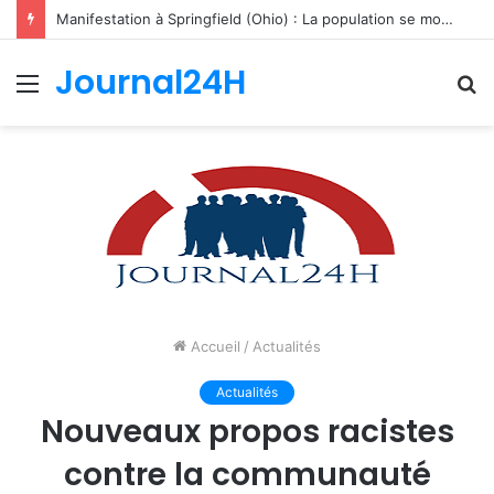
Manifestation à Springfield (Ohio) : La population se mobilise pour les Haïtiens face au TPS et aux bracelets électroniques
Journal24H
Menu
R
Accueil
/
Actualités
Actualités
Nouveaux propos racistes
contre la communauté