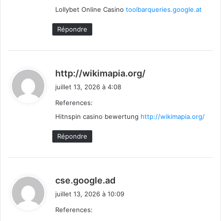
Lollybet Online Casino
toolbarqueries.google.at
:
Répondre
d
http://wikimapia.org/
i
juillet 13, 2026 à 4:08
t
References:
Hitnspin casino bewertung
http://wikimapia.org/
:
Répondre
d
cse.google.ad
i
juillet 13, 2026 à 10:09
t
References: