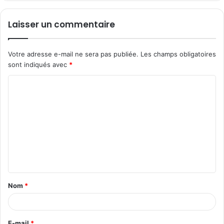
Laisser un commentaire
Votre adresse e-mail ne sera pas publiée.
Les champs obligatoires
sont indiqués avec
*
C
o
m
m
e
n
t
Nom
*
a
i
r
E-mail
*