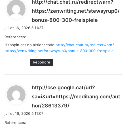
http://chat.chat.ru/redirectwarn?
https://zenwriting.net/stewsyrup0/
d
bonus-800-300-freispiele
i
juillet 16, 2026 à 11:37
t
References:
Hitnspin casino aktionscode
http://chat.chat.ru/redirectwarn?
:
https://zenwriting.net/stewsyrup0/bonus-800-300-freispiele
Répondre
http://cse.google.cat/url?
sa=i&url=https://medibang.com/aut
d
hor/28613379/
i
juillet 16, 2026 à 11:07
t
References: