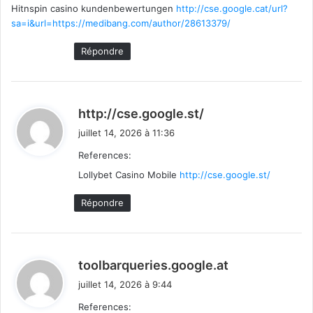
Hitnspin casino kundenbewertungen
:
http://cse.google.cat/url?
sa=i&url=https://medibang.com/author/28613379/
Répondre
d
http://cse.google.st/
i
juillet 14, 2026 à 11:36
t
References:
Lollybet Casino Mobile
http://cse.google.st/
:
Répondre
d
toolbarqueries.google.at
i
juillet 14, 2026 à 9:44
t
References: