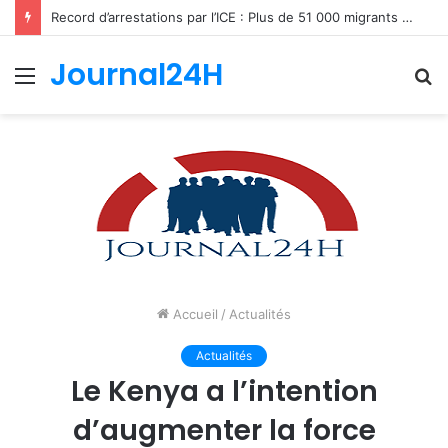
Record d’arrestations par l’ICE : Plus de 51 000 migrants interpellés en un mois aux États-Unis
Journal24H
Menu
R
Accueil
/
Actualités
Actualités
Le Kenya a l’intention
d’augmenter la force