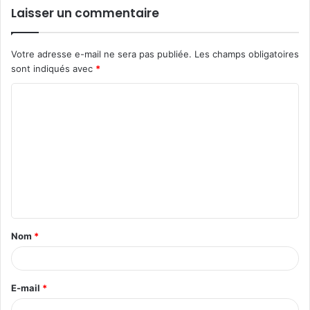
Laisser un commentaire
Votre adresse e-mail ne sera pas publiée.
Les champs obligatoires
sont indiqués avec
*
C
o
m
m
e
n
t
Nom
*
a
i
r
E-mail
*
e