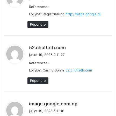
t
References:
Lollybet Registrierung
http://maps.google.dj
:
Répondre
d
52.cholteth.com
i
juillet 19, 2026 à 11:27
t
References:
Lollybet Casino Spiele
52.cholteth.com
:
Répondre
d
image.google.com.np
i
juillet 19, 2026 à 11:16
t