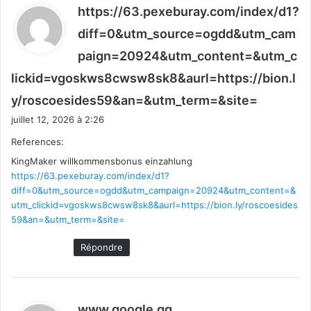
https://63.pexeburay.com/index/d1?
diff=0&utm_source=ogdd&utm_cam
paign=20924&utm_content=&utm_c
lickid=vgoskws8cwsw8sk8&aurl=https://bion.l
d
y/roscoesides59&an=&utm_term=&site=
i
juillet 12, 2026 à 2:26
t
References:
KingMaker willkommensbonus einzahlung
:
https://63.pexeburay.com/index/d1?
diff=0&utm_source=ogdd&utm_campaign=20924&utm_content=&
utm_clickid=vgoskws8cwsw8sk8&aurl=https://bion.ly/roscoesides
59&an=&utm_term=&site=
Répondre
d
www.google.gg