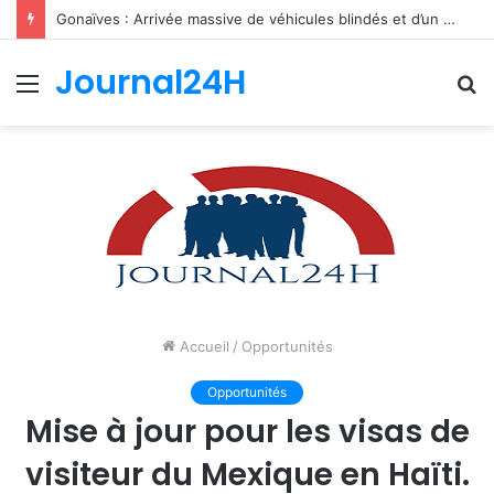
Gonaïves : Arrivée massive de véhicules blindés et d’un contingent sri-lankais de la FRG dans l’Artibonite
Journal24H
Menu
R
Accueil
/
Opportunités
Opportunités
Mise à jour pour les visas de
visiteur du Mexique en Haïti.