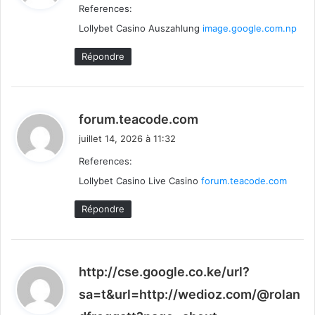
References:
Lollybet Casino Auszahlung
image.google.com.np
:
Répondre
d
forum.teacode.com
i
juillet 14, 2026 à 11:32
t
References:
Lollybet Casino Live Casino
:
forum.teacode.com
Répondre
http://cse.google.co.ke/url?
sa=t&url=http://wedioz.com/@rolan
d