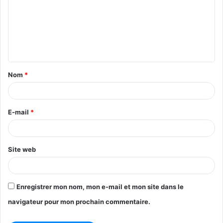
m
m
e
n
t
Nom
*
a
i
r
E-mail
*
e
*
Site web
Enregistrer mon nom, mon e-mail et mon site dans le
navigateur pour mon prochain commentaire.