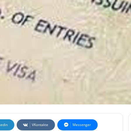
kedin
VKontakte
Messenger