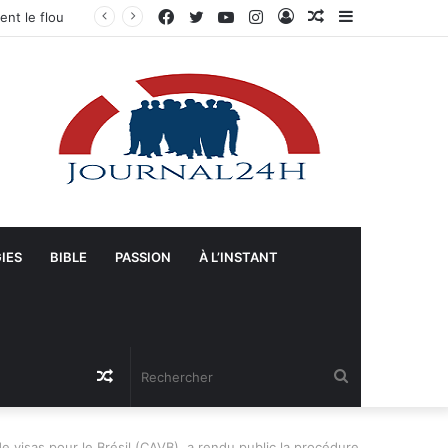
Facebook
Twitter
YouTube
Instagram
Connexion
Article
Sidebar
Gonaïves : Arrivée massive de véhicules blindés et d’un contingent sri-lankais de la FRG dans l’Artibonite
Aléatoire
(barre
latérale)
IES
BIBLE
PASSION
À L’INSTANT
Article
Rechercher
Aléatoire
e visas pour le Brésil (CAVB), a rendu public la procédure