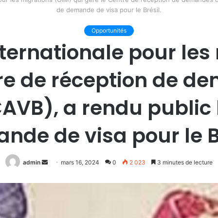
de demande de visa pour le Brésil.
Opportunités
nternationale pour les
tre de réception de d
(CAVB), a rendu public
nde de visa pour le Br
Envoyer
admin
mars 16, 2024
0
2 023
3 minutes de lecture
un
courriel