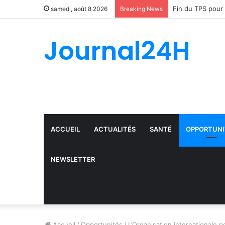
samedi, août 8 2026
Breaking News
Journal24H
ACCUEIL
ACTUALITÉS
SANTÉ
OPPORTUNI
NEWSLETTER
Accueil
/
Opportunités
/
L’Organisation internationale 