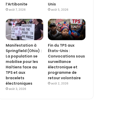
l’Artibonite
Unis
août 7, 2026
août 5, 2026
Manifestation à
Fin du TPS aux
Springfield (Ohio) :
États-Unis :
La population se
Convocations sous
mobilise pour les
surveillance
Haïtiens face au
électronique et
TPS et aux
programme de
bracelets
retour volontaire
électroniques
août 2, 2026
août 3, 2026