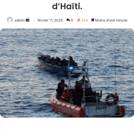
d’Haïti.
Envoyer
admin
février 11, 2025
0
524
Moins d’une minute
un
courriel