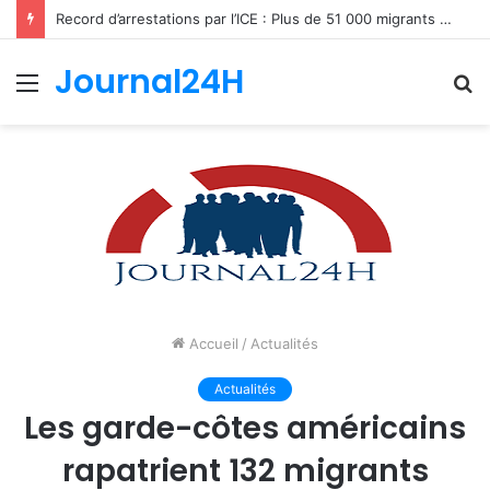
Record d’arrestations par l’ICE : Plus de 51 000 migrants interpellés en un mois aux États-Unis
Journal24H
Menu
R
Accueil
/
Actualités
Actualités
Les garde-côtes américains
rapatrient 132 migrants