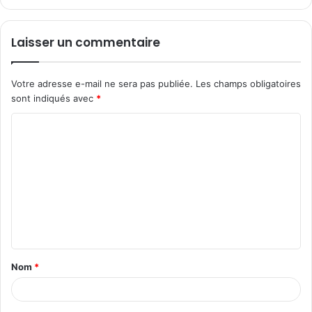
Laisser un commentaire
Votre adresse e-mail ne sera pas publiée.
Les champs obligatoires
sont indiqués avec
*
C
o
m
m
e
n
t
Nom
*
a
i
r