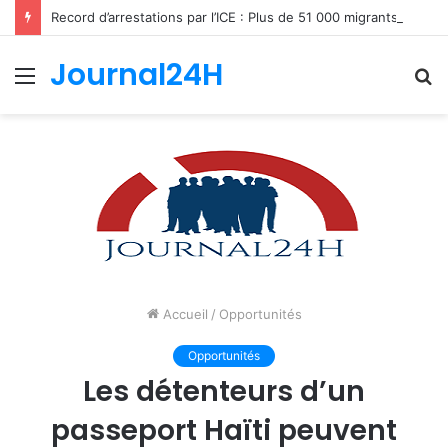
Record d’arrestations par l’ICE : Plus de 51 000 migrants interpellés en un mois aux États-Unis
Journal24H
Menu
R
Accueil
/
Opportunités
Opportunités
Les détenteurs d’un
passeport Haïti peuvent