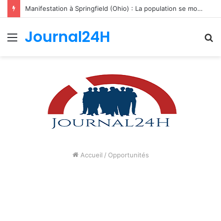
Manifestation à Springfield (Ohio) : La population se mobilise pour les Haïtiens face au TPS et aux bracelets électroniques
Journal24H
Menu
R
Accueil
/
Opportunités