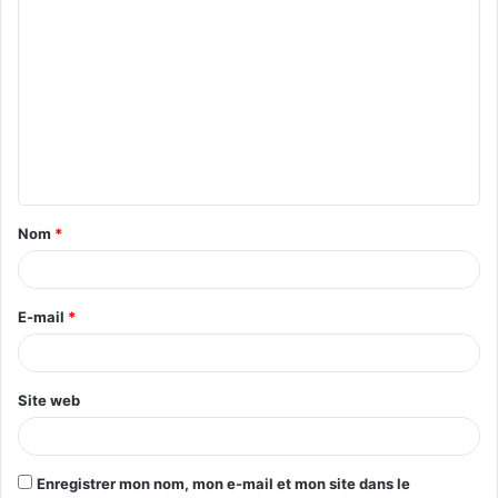
C
o
m
m
e
n
t
Nom
*
a
i
r
E-mail
*
e
*
Site web
Enregistrer mon nom, mon e-mail et mon site dans le