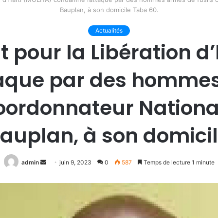
Bauplan, à son domicile Taba 60.
Actualités
pour la Libération d
aque par des hommes 
oordonnateur National
Bauplan, à son domici
Envoyer
admin
juin 9, 2023
0
587
Temps de lecture 1 minute
un
courriel