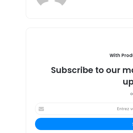
With Prod
Subscribe to our ma
up
c
Entrez
votre
adresse
Email