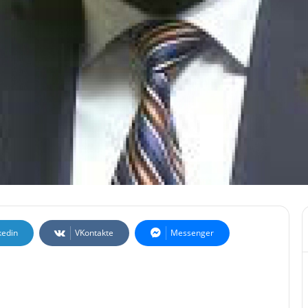
kedin
VKontakte
Messenger