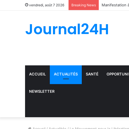
vendredi, août 7 2026
Breaking News
Journal24H
ACCUEIL
ACTUALITÉS
SANTÉ
OPPORTUNI
NEWSLETTER
Accueil
/
Actualités
/
Le Mouvement pour la Libération