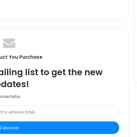
uct You Purchase
iling list to get the new
dates!
onsectetur.