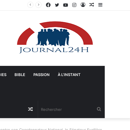
Facebook
Twitter
YouTube
Instagram
Connexion
Article
Sidebar
Manifestation à Springfield (Ohio) : La population se mobilise pour les Haïtiens face au TPS et aux bracelets électroniques
Aléatoire
(barre
latérale)
IES
BIBLE
PASSION
À L’INSTANT
Article
Rechercher
Aléatoire
ntre son Coordonnateur National, le Sénateur Evallière