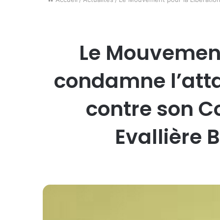
Le Mouvement 
condamne l’att
contre son C
Evallière 