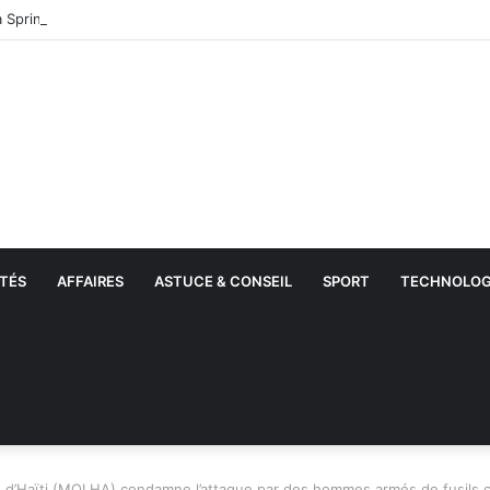
TÉS
AFFAIRES
ASTUCE & CONSEIL
SPORT
TECHNOLOG
 d’Haïti (MOLHA) condamne l’attaque par des hommes armés de fusils co