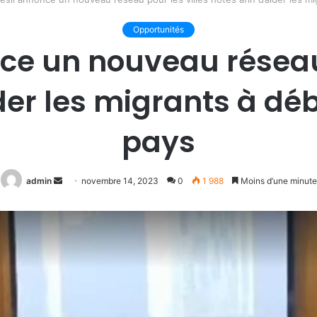
Opportunités
nce un nouveau réseau 
ider les migrants à dé
pays
Envoyer
admin
novembre 14, 2023
0
1 988
Moins d’une minute
un
courriel