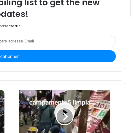
iling list to get the new
dates!
onsectetur.