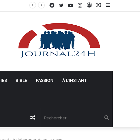
Facebook
Twitter
YouTube
Instagram
Connexion
Article
Sidebar
Manifestation à Springfield (Ohio) : La population se mobilise pour les Haïtiens face au TPS et aux bracelets électroniques
Aléatoire
(barre
latérale)
IES
BIBLE
PASSION
À L’INSTANT
Article
Rechercher
Aléatoire
igrants à débarquer dans le pays