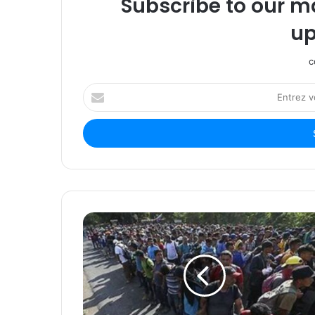
Subscribe to our ma
up
c
Entrez
votre
adresse
Email