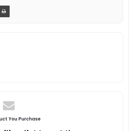
par email
Imprimer
uct You Purchase