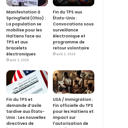
Manifestation à
Fin du TPS aux
Springfield (Ohio) :
États-Unis :
La population se
Convocations sous
mobilise pour les
surveillance
Haïtiens face au
électronique et
TPS et aux
programme de
bracelets
retour volontaire
électroniques
août 2, 2026
août 3, 2026
Fin du TPS et
USA / Immigration :
demande d’asile
Fin officielle du TPS
tardive aux États-
pour les Haïtiens et
Unis : Les nouvelles
impact sur
directives de
l’autorisation de