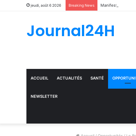
jeudi, août 6 2026
Breaking News
Journal24H
ACCUEIL
ACTUALITÉS
SANTÉ
OPPORTUNI
NEWSLETTER
Accueil
/
Opportunités
/
Le Br