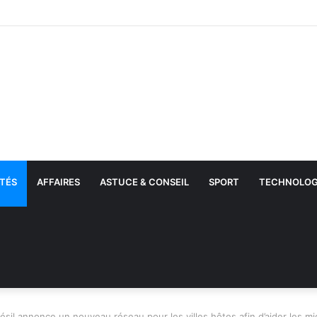
TÉS
AFFAIRES
ASTUCE & CONSEIL
SPORT
TECHNOLOG
ésil annonce un nouveau réseau pour les villes hôtes afin d’aider les m