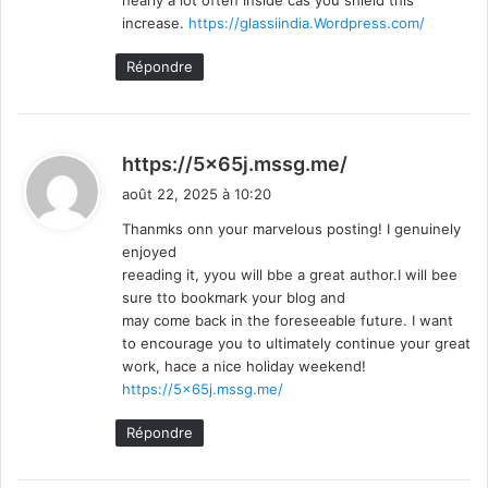
increase.
https://glassiindia.Wordpress.com/
Répondre
d
https://5x65j.mssg.me/
i
août 22, 2025 à 10:20
t
Thanmks onn your marvelous posting! I genuinely
enjoyed
:
reeading it, yyou will bbe a great author.I will bee
sure tto bookmark your blog and
may come back in the foreseeable future. I want
to encourage you to ultimately continue your great
work, hace a nice holiday weekend!
https://5x65j.mssg.me/
Répondre