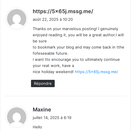
d
https://5x65j.mssg.me/
i
août 22, 2025 à 10:20
t
Thanks on your marvelous posting! I genuinely
enjoyed reading it, you will be a great author.I will
:
be sure
to bookmark your blog and may come back in tthe
fofeseeable future.
I want tto encourage you to ultimately continue
your reat work, have a
nice holiday weekend!
https://5x65j.mssg.me/
Répondre
d
Maxine
i
juillet 14, 2025 à 6:19
t
Hello