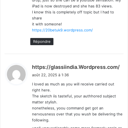
iPad is now destroyed and she has 83 views.
I know this is completely off topic but I had to
share
it with someone!
https://20betuk9.wordpress.com/
Répondre
d
https://glassiindia.Wordpress.com/
i
août 22, 2025 à 1:36
t
I loved as much as you will receive carried out
right here.
:
The sketch iis tasteful, your authhored subject
matter stylish.
nonetheless, yoou command get got an
nervousness over that you wush be delivering the
following.
unell unquestionably come more formerly again as