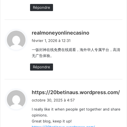
Répondre
d
realmoneyonlinecasino
i
février 1, 2026 à 12:31
t
一饭封神在线免费在线观看，海外华人专属平台，高清
无广告体验。
:
Répondre
d
https://20betinaus.wordpress.com/
i
octobre 30, 2025 à 4:57
t
I really like it when people get together and share
opinions.
:
Great blog, keep it up!
https://20betinaus.wordpress.com/