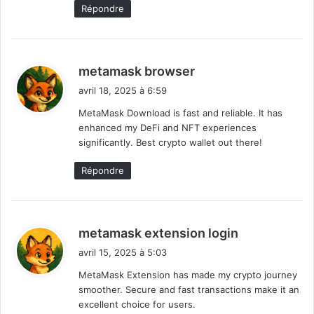
Répondre
d
metamask browser
i
avril 18, 2025 à 6:59
t
MetaMask Download is fast and reliable. It has
enhanced my DeFi and NFT experiences
:
significantly. Best crypto wallet out there!
Répondre
d
metamask extension login
i
avril 15, 2025 à 5:03
t
MetaMask Extension has made my crypto journey
smoother. Secure and fast transactions make it an
:
excellent choice for users.