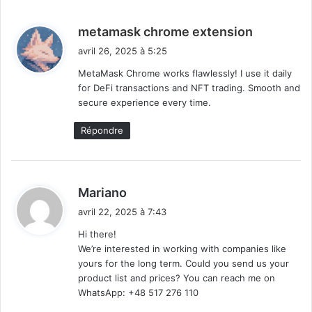
d
metamask chrome extension
i
avril 26, 2025 à 5:25
t
MetaMask Chrome works flawlessly! I use it daily
for DeFi transactions and NFT trading. Smooth and
:
secure experience every time.
Répondre
d
Mariano
i
avril 22, 2025 à 7:43
t
Hi there!
We’re interested in working with companies like
:
yours for the long term. Could you send us your
product list and prices? You can reach me on
WhatsApp: +48 517 276 110