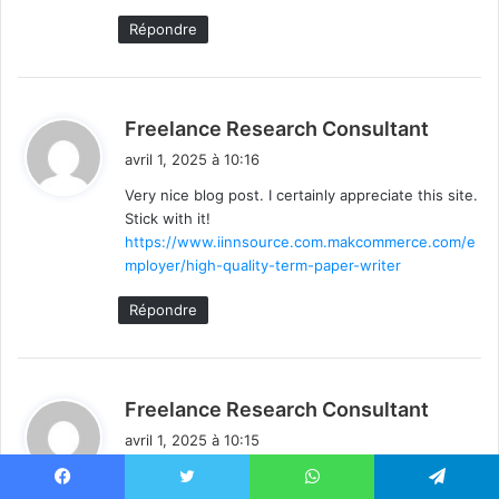
Répondre
d
Freelance Research Consultant
i
avril 1, 2025 à 10:16
t
Very nice blog post. I certainly appreciate this site.
Stick with it!
:
https://www.iinnsource.com.makcommerce.com/e
mployer/high-quality-term-paper-writer
Répondre
d
Freelance Research Consultant
i
avril 1, 2025 à 10:15
t
Very nice blog post. I certainly appreciate this site.
Facebook
Twitter
WhatsApp
Telegram