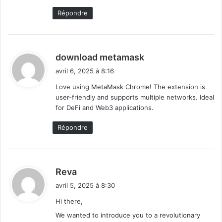
Répondre
d
download metamask
i
avril 6, 2025 à 8:16
t
Love using MetaMask Chrome! The extension is
user-friendly and supports multiple networks. Ideal
:
for DeFi and Web3 applications.
Répondre
d
Reva
i
avril 5, 2025 à 8:30
t
Hi there,
We wanted to introduce you to a revolutionary
: