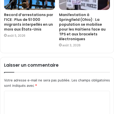
Record d’arrestations par
Manifestation à
l’ICE : Plus de 51 000
Springfield (Ohio) : La
migrants interpellés en un
population se mobilise
mois aux États-Unis
pour les Haïtiens face au
TPS et aux bracelets
août 5, 2026
électroniques
août 3, 2026
Laisser un commentaire
Votre adresse e-mail ne sera pas publiée.
Les champs obligatoires
sont indiqués avec
*
C
o
m