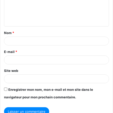
m
e
n
t
Nom
*
a
i
r
E-mail
*
e
*
Site web
Enregistrer mon nom, mon e-mail et mon site dans le
navigateur pour mon prochain commentaire.