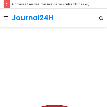
Gonaïves : Arrivée massive de véhicules blindés et d’un contingent sri-lankais de la FRG dans l’Artibonite
Journal24H
Menu
R