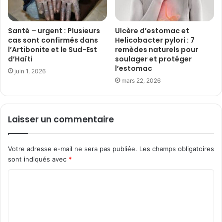
Santé – urgent : Plusieurs
Ulcère d’estomac et
cas sont confirmés dans
Helicobacter pylori : 7
l’Artibonite et le Sud-Est
remèdes naturels pour
d’Haïti
soulager et protéger
l’estomac
juin 1, 2026
mars 22, 2026
Laisser un commentaire
Votre adresse e-mail ne sera pas publiée.
Les champs obligatoires
sont indiqués avec
*
C
o
m
m