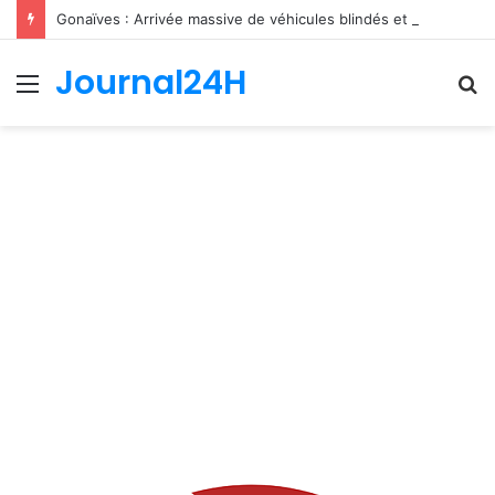
Gonaïves : Arrivée massive de véhicules blindés et d’un contingent sri-lankais de la FRG dans l’Artibonite
Journal24H
Menu
R