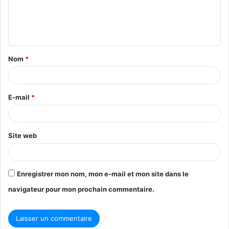
e
n
t
Nom
*
a
i
r
E-mail
*
e
*
Site web
Enregistrer mon nom, mon e-mail et mon site dans le
navigateur pour mon prochain commentaire.