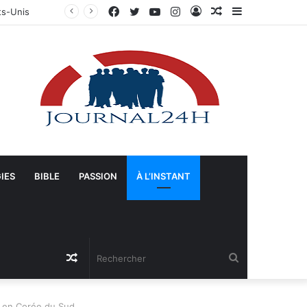
Facebook
Twitter
YouTube
Instagram
Connexion
Article
Sidebar
Manifestation à Springfield (Ohio) : La population se mobilise pour les Haïtiens face au TPS et aux bracelets électroniques
Aléatoire
(barre
latérale)
IES
BIBLE
PASSION
À L’INSTANT
Article
Rechercher
Aléatoire
l en Corée du Sud