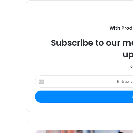
With Prod
Subscribe to our ma
up
c
Entrez
votre
adresse
Email