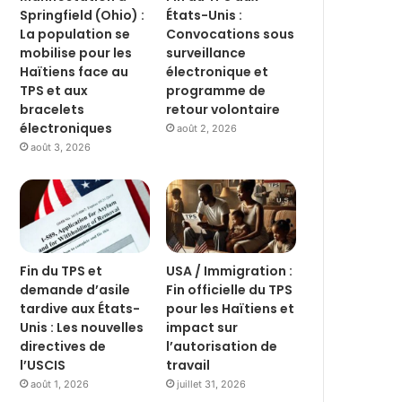
Springfield (Ohio) :
États-Unis :
La population se
Convocations sous
mobilise pour les
surveillance
Haïtiens face au
électronique et
TPS et aux
programme de
bracelets
retour volontaire
électroniques
août 2, 2026
août 3, 2026
Fin du TPS et
USA / Immigration :
demande d’asile
Fin officielle du TPS
tardive aux États-
pour les Haïtiens et
Unis : Les nouvelles
impact sur
directives de
l’autorisation de
l’USCIS
travail
août 1, 2026
juillet 31, 2026