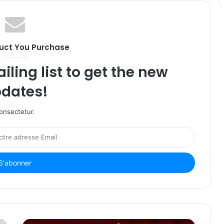
uct You Purchase
iling list to get the new
dates!
onsectetur.