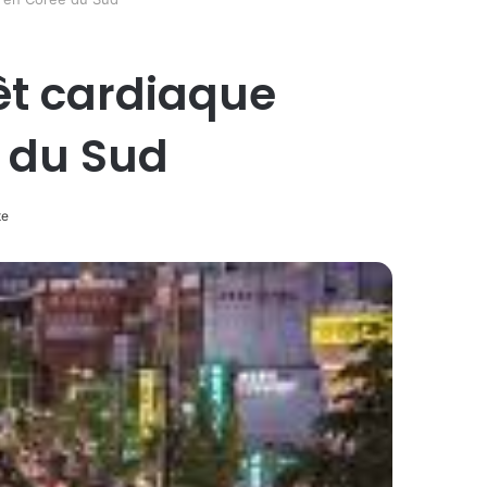
êt cardiaque
e du Sud
te