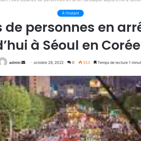
À l’instant
s de personnes en arr
’hui à Séoul en Coré
Envoyer
admin
octobre 29, 2022
0
553
Temps de lecture 1 minu
un
courriel