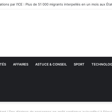
TÉS
AFFAIRES
ASTUCE & CONSEIL
SPORT
TECHNOLOG
stant
/
Des dizaines de personnes en arrêt cardiaque aujourd’hui à Séou