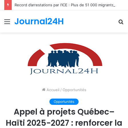
Record d’arrestations par l’ICE : Plus de 51 000 migrants interpellés en un mois aux États-Unis
Journal24H
Menu
R
Accueil
/
Opportunités
Opportunités
Appel à projets Québec–
Haïti 2025-2027 : renforcer la