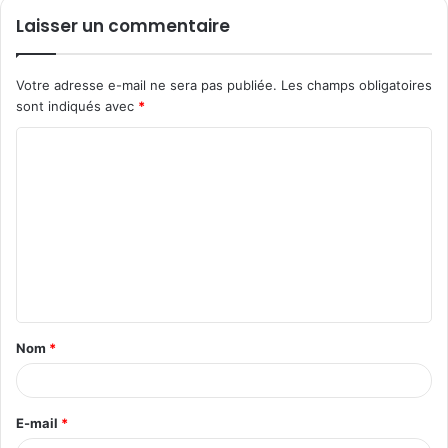
Laisser un commentaire
Votre adresse e-mail ne sera pas publiée.
Les champs obligatoires
sont indiqués avec
*
C
o
m
m
e
n
t
Nom
*
a
i
r
E-mail
*
e