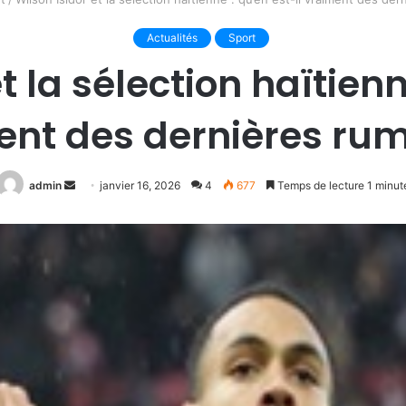
Actualités
Sport
t la sélection haïtienn
ent des dernières rum
Envoyer
admin
janvier 16, 2026
4
677
Temps de lecture 1 minut
un
courriel