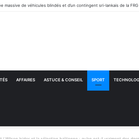
tions par l’ICE : Plus de 51 000 migrants interpellés en un mois aux État
TÉS
AFFAIRES
ASTUCE & CONSEIL
SPORT
TECHNOLOG
t
/
Wilson Isidor et la sélection haïtienne : qu’en est-il vraiment des de