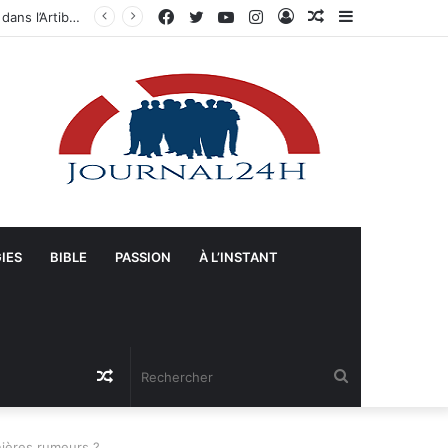
Facebook
Twitter
YouTube
Instagram
Connexion
Article
Sidebar
s-Unis
Aléatoire
(barre
latérale)
IES
BIBLE
PASSION
À L’INSTANT
Article
Rechercher
Aléatoire
rnières rumeurs ?