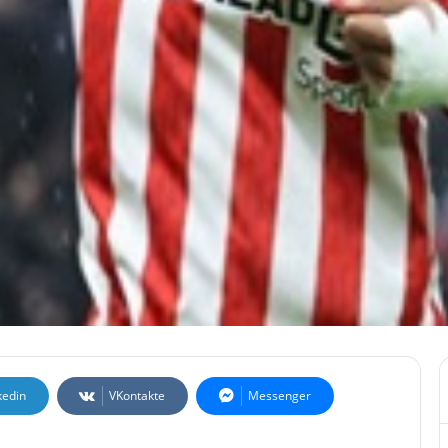
kedin
VKontakte
Messenger