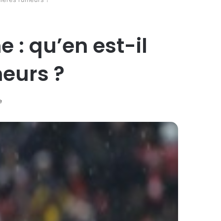
e : qu’en est-il
eurs ?
e