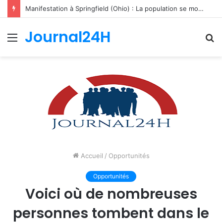
Manifestation à Springfield (Ohio) : La population se mobilise pour les Haïtiens face au TPS et aux bracelets électroniques
Journal24H
Menu
R
Accueil
/
Opportunités
Opportunités
Voici où de nombreuses
personnes tombent dans le