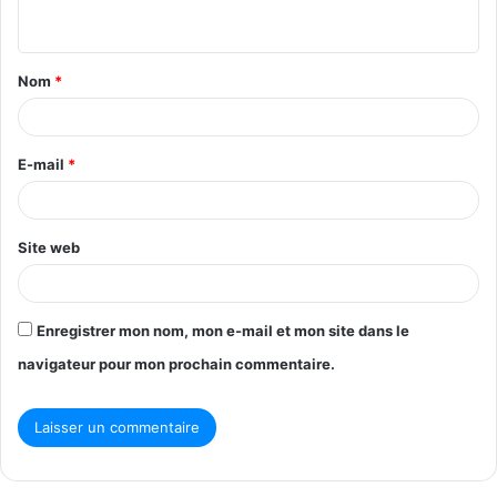
n
t
Nom
*
a
i
r
E-mail
*
e
*
Site web
Enregistrer mon nom, mon e-mail et mon site dans le
navigateur pour mon prochain commentaire.