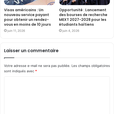
Visas américains : Un
Opportunité : Lancement
nouveau service payant
des bourses de recherche
pour obtenir un rendez-
MEXT 2027-2028 pour les
vous en moins de 10 jours
étudiants haïtiens
juin 11, 2026
juin 4, 2026
Laisser un commentaire
Votre adresse e-mail ne sera pas publiée.
Les champs obligatoires
sont indiqués avec
*
C
o
m
m
e