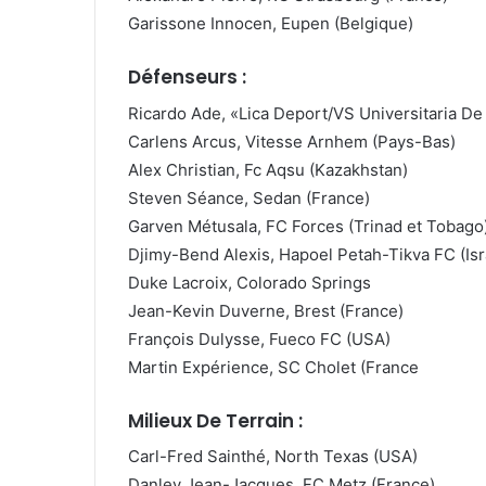
Garissone Innocen, Eupen (Belgique)
Défenseurs :
Ricardo Ade, «Lica Deport/VS Universitaria De
Carlens Arcus, Vitesse Arnhem (Pays-Bas)
Alex Christian, Fc Aqsu (Kazakhstan)
Steven Séance, Sedan (France)
Garven Métusala, FC Forces (Trinad et Tobago
Djimy-Bend Alexis, Hapoel Petah-Tikva FC (Isr
Duke Lacroix, Colorado Springs
Jean-Kevin Duverne, Brest (France)
François Dulysse, Fueco FC (USA)
Martin Expérience, SC Cholet (France
Milieux De Terrain :
Carl-Fred Sainthé, North Texas (USA)
Danley Jean-Jacques, FC Metz (France)