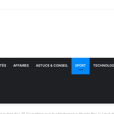
tions par l’ICE : Plus de 51 000 migrants interpellés en un mois aux État
TÉS
AFFAIRES
ASTUCE & CONSEIL
SPORT
TECHNOLOG
ci la liste des 25 Grenadiers que le sélectionneur dévoile Pou la Ligue