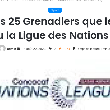
Sport
des 25 Grenadiers que 
u la Ligue des Nation
Envoyer
admin
août 20, 2023
10
1 064
Temps de lecture 1 minu
un
courriel