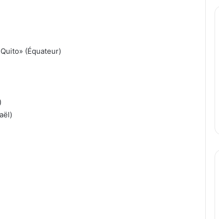
 Quito» (Équateur)
)
aël)