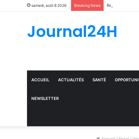
Record d’arresta
samedi, août 8 2026
Breaking News
Journal24H
ACCUEIL
ACTUALITÉS
SANTÉ
OPPORTUNI
NEWSLETTER
Accueil
/
Sport
/
Voi