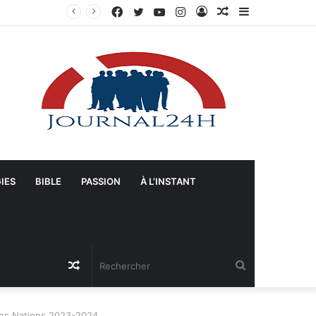
Facebook
Twitter
YouTube
Instagram
Connexion
Article
Sidebar
s-Unis
Aléatoire
(barre
latérale)
IES
BIBLE
PASSION
À L’INSTANT
Article
Rechercher
Aléatoire
 des Nations 2023-2024