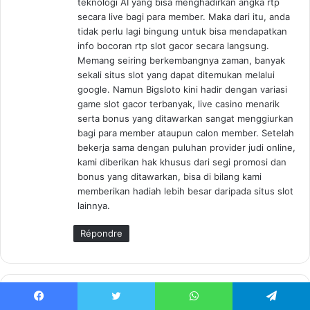
teknologi AI yang bisa menghadirkan angka rtp
secara live bagi para member. Maka dari itu, anda
tidak perlu lagi bingung untuk bisa mendapatkan
info bocoran rtp slot gacor secara langsung.
Memang seiring berkembangnya zaman, banyak
sekali situs slot yang dapat ditemukan melalui
google. Namun Bigsloto kini hadir dengan variasi
game slot gacor terbanyak, live casino menarik
serta bonus yang ditawarkan sangat menggiurkan
bagi para member ataupun calon member. Setelah
bekerja sama dengan puluhan provider judi online,
kami diberikan hak khusus dari segi promosi dan
bonus yang ditawarkan, bisa di bilang kami
memberikan hadiah lebih besar daripada situs slot
lainnya.
Répondre
Laisser un commentaire
Facebook
Twitter
WhatsApp
Telegram