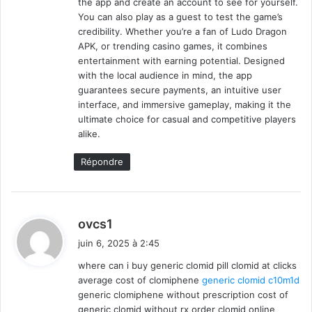
the app and create an account to see for yourself.
You can also play as a guest to test the game’s
credibility. Whether you’re a fan of Ludo Dragon
APK, or trending casino games, it combines
entertainment with earning potential. Designed
with the local audience in mind, the app
guarantees secure payments, an intuitive user
interface, and immersive gameplay, making it the
ultimate choice for casual and competitive players
alike.
Répondre
d
ovcs1
i
juin 6, 2025 à 2:45
t
where can i buy generic clomid pill clomid at clicks
average cost of clomiphene
generic clomid c10m1d
:
generic clomiphene without prescription cost of
generic clomid without rx order clomid online