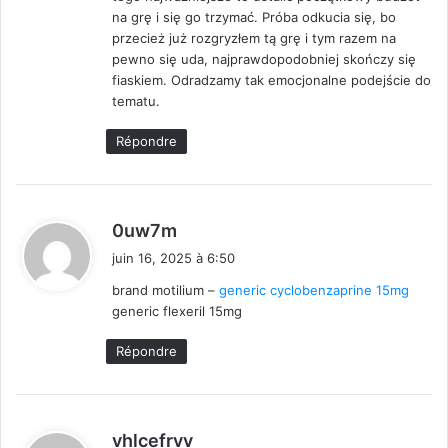
na grę i się go trzymać. Próba odkucia się, bo
przecież już rozgryzłem tą grę i tym razem na
pewno się uda, najprawdopodobniej skończy się
fiaskiem. Odradzamy tak emocjonalne podejście do
tematu.
Répondre
d
0uw7m
i
juin 16, 2025 à 6:50
t
brand motilium –
generic cyclobenzaprine 15mg
generic flexeril 15mg
:
Répondre
d
vhlcefrvv