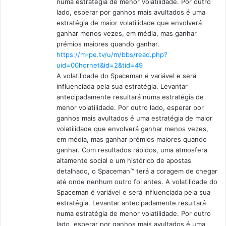
numa estratégia de menor volatilidade. Por outro
lado, esperar por ganhos mais avultados é uma
estratégia de maior volatilidade que envolverá
ganhar menos vezes, em média, mas ganhar
prémios maiores quando ganhar.
https://m-pe.tv/u/m/bbs/read.php?
uid=00hornet&id=2&tid=49
A volatilidade do Spaceman é variável e será
influenciada pela sua estratégia. Levantar
antecipadamente resultará numa estratégia de
menor volatilidade. Por outro lado, esperar por
ganhos mais avultados é uma estratégia de maior
volatilidade que envolverá ganhar menos vezes,
em média, mas ganhar prémios maiores quando
ganhar. Com resultados rápidos, uma atmosfera
altamente social e um histórico de apostas
detalhado, o Spaceman™ terá a coragem de chegar
até onde nenhum outro foi antes. A volatilidade do
Spaceman é variável e será influenciada pela sua
estratégia. Levantar antecipadamente resultará
numa estratégia de menor volatilidade. Por outro
lado, esperar por ganhos mais avultados é uma