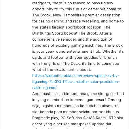
retriggers, there is no reason to pass up any
opportunity to try this fun slot game: Welcome to
The Brook, New Hampshire’s premier destination
for casino gaming and race wagering, and home to
the state’s largest sportsbook location, The
DraftKings Sportsbook at The Brook. After a
comprehensive remodel, and the addition of
hundreds of exciting gaming machines, The Brook
is your year-round entertainment hub. Whether it’s
cards and football with your buddies or brunch
with the girls on The Deck, it’s time to come see
what all the excitement is about.
https://salsabil-arabia.com/review-space-xy-by-
bgaming-%e0%b1%bc-a-stellar-color-prediction-
casino-game/
Anda pasti masih bingung apa game slot gacor hari
ini yang memberikan kemenangan besar? Tenang
saja, bigsloto memberikan kemudahan akses rtp
slot kepada para member selaku partner khusus
Pragmatic play, PG Soft dan Slot88 Resmi. RTP slot
gacor yang diberikan merupakan update dari