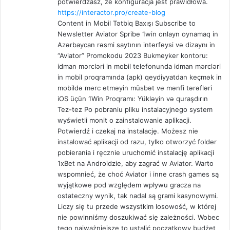
potwierdzasz, że konfiguracja jest prawidłowa.
https://interactor.pro/create-blog
Content in Mobil Tətbiq Baxışı Subscribe to
Newsletter Aviator Spribe 1win onlayn oynamaq in
Azərbaycan rəsmi saytının interfeysi və dizaynı in
“Aviator” Promokodu 2023 Bukmeyker kontoru:
idman mərcləri in mobil telefonunda idman mərcləri
in mobil proqramında (apk) qeydiyyatdan keçmək in
mobildə mərc etməyin müsbət və mənfi tərəfləri
iOS üçün 1Win Proqramı: Yükləyin və quraşdırın
Tez-tez Po pobraniu pliku instalacyjnego system
wyświetli monit o zainstalowanie aplikacji.
Potwierdź i czekaj na instalację. Możesz nie
instalować aplikacji od razu, tylko otworzyć folder
pobierania i ręcznie uruchomić instalację aplikacji
1xBet na Androidzie, aby zagrać w Aviator. Warto
wspomnieć, że choć Aviator i inne crash games są
wyjątkowe pod względem wpływu gracza na
ostateczny wynik, tak nadal są grami kasynowymi.
Liczy się tu przede wszystkim losowość, w której
nie powinniśmy doszukiwać się zależności. Wobec
tego najważniejsze to ustalić początkowy budżet