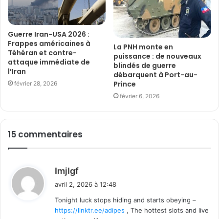
Guerre Iran-USA 2026 :
Frappes américaines à
La PNH monte en
Téhéran et contre-
puissance : de nouveaux
attaque immédiate de
blindés de guerre
l’Iran
débarquent à Port-au-
Prince
février 28, 2026
février 6, 2026
15 commentaires
d
Imjlgf
i
avril 2, 2026 à 12:48
t
Tonight luck stops hiding and starts obeying –
https://linktr.ee/adipes
, The hottest slots and live
: