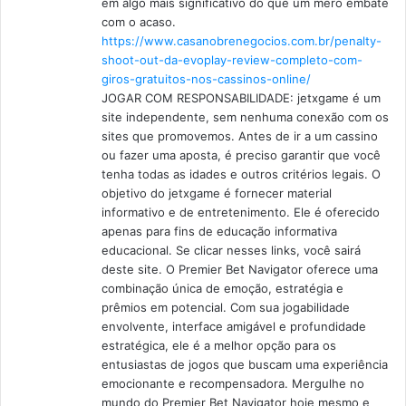
em algo mais significativo do que um mero embate
com o acaso.
https://www.casanobrenegocios.com.br/penalty-
shoot-out-da-evoplay-review-completo-com-
giros-gratuitos-nos-cassinos-online/
JOGAR COM RESPONSABILIDADE: jetxgame é um
site independente, sem nenhuma conexão com os
sites que promovemos. Antes de ir a um cassino
ou fazer uma aposta, é preciso garantir que você
tenha todas as idades e outros critérios legais. O
objetivo do jetxgame é fornecer material
informativo e de entretenimento. Ele é oferecido
apenas para fins de educação informativa
educacional. Se clicar nesses links, você sairá
deste site. O Premier Bet Navigator oferece uma
combinação única de emoção, estratégia e
prêmios em potencial. Com sua jogabilidade
envolvente, interface amigável e profundidade
estratégica, ele é a melhor opção para os
entusiastas de jogos que buscam uma experiência
emocionante e recompensadora. Mergulhe no
mundo do Premier Bet Navigator hoje mesmo e