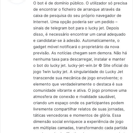
O bot é de domínio público. O utilizador só precisa
de encontrar o ficheiro de arranque através da
:
caixa de pesquisa do seu próprio navegador de
Internet. Uma opção poderia ser um pedido –
sinais de telegram bot para o lucky jet. Depois
disso, é necessário encontrar um canal adequado
e candidatar-se à adesão. Automaticamente, o
gadget móvel notificará o proprietário da nova
previsão. As notícias chegam sem demora. Não há
nenhuma taxa para descarregar, instalar e manter
o bot do lucky jet. lucky-jet-win.br © Site oficial do
jogo 1win lucky jet. A singularidade do Lucky Jet
transcende sua mecânica de jogo envolvente; o
elemento que verdadeiramente o destaca é sua
comunidade vibrante e ativa. O jogo promove uma
atmosfera de conexão e rivalidade saudável,
criando um espaço onde os participantes podem
livremente compartilhar relatos de suas jornadas,
táticas vencedoras e momentos de glória. Essa
dimensão social enriquece a experiência de jogo
em múltiplas camadas, transformando cada partida