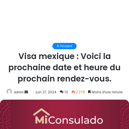
À l’instant
Visa mexique : Voici la
prochaine date et heure du
prochain rendez-vous.
Envoyer
admin
juin 27, 2024
15
2 278
Moins d’une minute
un
courriel