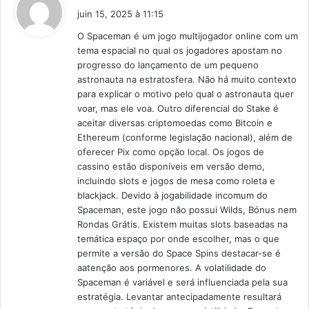
i
juin 15, 2025 à 11:15
t
O Spaceman é um jogo multijogador online com um
tema espacial no qual os jogadores apostam no
:
progresso do lançamento de um pequeno
astronauta na estratosfera. Não há muito contexto
para explicar o motivo pelo qual o astronauta quer
voar, mas ele voa. Outro diferencial do Stake é
aceitar diversas criptomoedas como Bitcoin e
Ethereum (conforme legislação nacional), além de
oferecer Pix como opção local. Os jogos de
cassino estão disponíveis em versão demo,
incluindo slots e jogos de mesa como roleta e
blackjack. Devido à jogabilidade incomum do
Spaceman, este jogo não possui Wilds, Bónus nem
Rondas Grátis. Existem muitas slots baseadas na
temática espaço por onde escolher, mas o que
permite a versão do Space Spins destacar-se é
aatenção aos pormenores. A volatilidade do
Spaceman é variável e será influenciada pela sua
estratégia. Levantar antecipadamente resultará