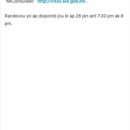
“MiConsulado”
http://citas.sre.gob.mx
.
Randevou yo ap disponib jou ki ap 28 jen ant 7:30 pm ak 8
pm.