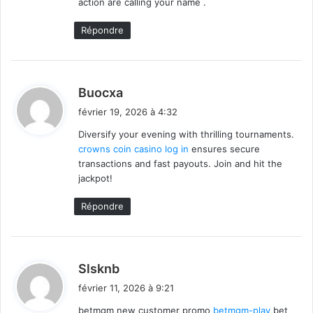
action are calling your name .
Répondre
d
Buocxa
i
février 19, 2026 à 4:32
t
Diversify your evening with thrilling tournaments.
crowns coin casino log in
ensures secure
:
transactions and fast payouts. Join and hit the
jackpot!
Répondre
d
Slsknb
i
février 11, 2026 à 9:21
t
betmgm new customer promo
betmgm-play
bet