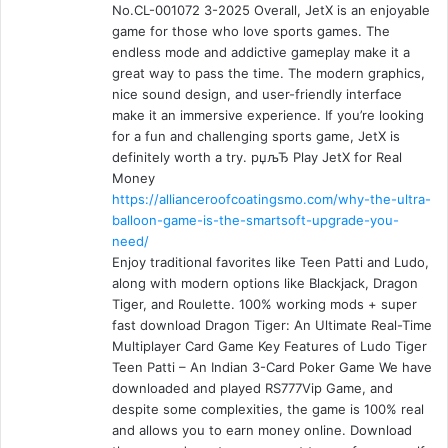
No.CL-001072 3-2025 Overall, JetX is an enjoyable
game for those who love sports games. The
endless mode and addictive gameplay make it a
great way to pass the time. The modern graphics,
nice sound design, and user-friendly interface
make it an immersive experience. If you’re looking
for a fun and challenging sports game, JetX is
definitely worth a try. рџљЂ Play JetX for Real
Money
https://allianceroofcoatingsmo.com/why-the-ultra-
balloon-game-is-the-smartsoft-upgrade-you-
need/
Enjoy traditional favorites like Teen Patti and Ludo,
along with modern options like Blackjack, Dragon
Tiger, and Roulette. 100% working mods + super
fast download Dragon Tiger: An Ultimate Real-Time
Multiplayer Card Game Key Features of Ludo Tiger
Teen Patti – An Indian 3-Card Poker Game We have
downloaded and played RS777Vip Game, and
despite some complexities, the game is 100% real
and allows you to earn money online. Download