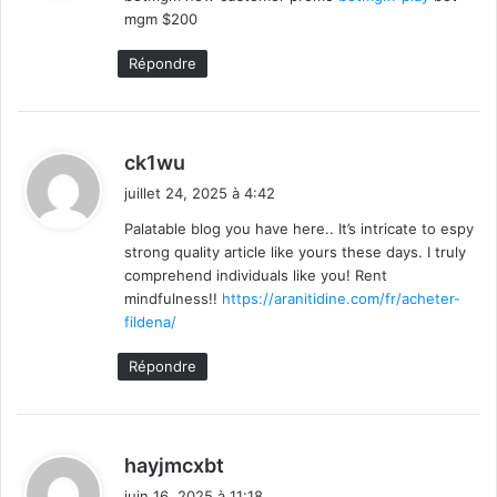
mgm $200
:
Répondre
d
ck1wu
i
juillet 24, 2025 à 4:42
t
Palatable blog you have here.. It’s intricate to espy
strong quality article like yours these days. I truly
:
comprehend individuals like you! Rent
mindfulness!!
https://aranitidine.com/fr/acheter-
fildena/
Répondre
d
hayjmcxbt
i
juin 16, 2025 à 11:18