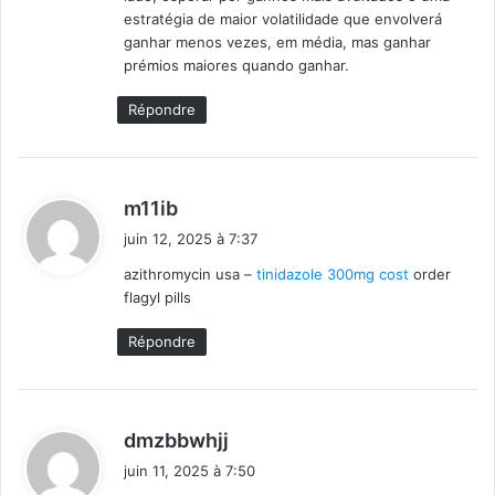
estratégia de maior volatilidade que envolverá
ganhar menos vezes, em média, mas ganhar
prémios maiores quando ganhar.
Répondre
d
m11ib
i
juin 12, 2025 à 7:37
t
azithromycin usa –
tinidazole 300mg cost
order
flagyl pills
:
Répondre
d
dmzbbwhjj
i
juin 11, 2025 à 7:50
t