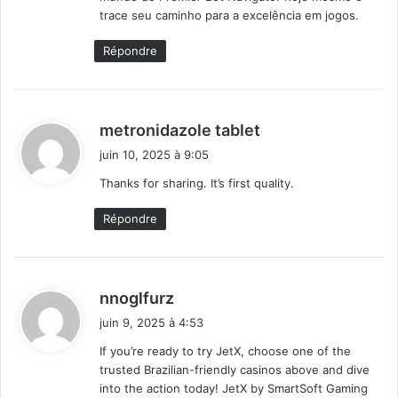
trace seu caminho para a excelência em jogos.
Répondre
d
metronidazole tablet
i
juin 10, 2025 à 9:05
t
Thanks for sharing. It’s first quality.
:
Répondre
d
nnoglfurz
i
juin 9, 2025 à 4:53
t
If you’re ready to try JetX, choose one of the
trusted Brazilian-friendly casinos above and dive
:
into the action today! JetX by SmartSoft Gaming