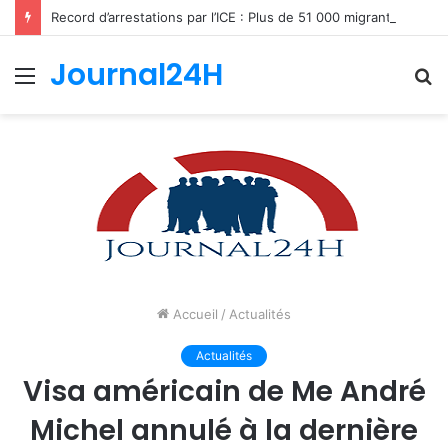
Record d’arrestations par l’ICE : Plus de 51 000 migrants interpellés en un mois aux États-Unis
Journal24H
Menu
R
Accueil
/
Actualités
Actualités
Visa américain de Me André
Michel annulé à la dernière