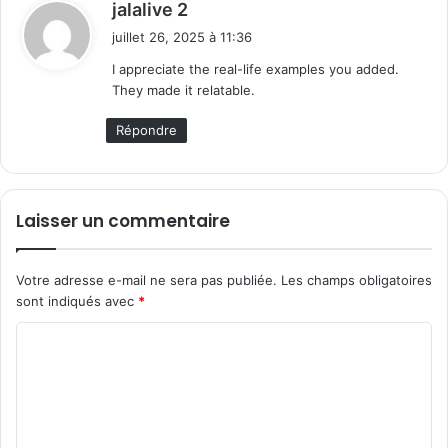
d
jalalive 2
i
juillet 26, 2025 à 11:36
t
I appreciate the real-life examples you added.
They made it relatable.
:
Répondre
Laisser un commentaire
Votre adresse e-mail ne sera pas publiée.
Les champs obligatoires
sont indiqués avec
*
C
o
m
m