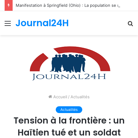
Manifestation à Springfield (Ohio) : La population se mobilise pour les Haïtiens face au TPS et aux bracelets électroniques
Journal24H
Menu
R
Accueil
/
Actualités
Actualités
Tension à la frontière : un
Haïtien tué et un soldat