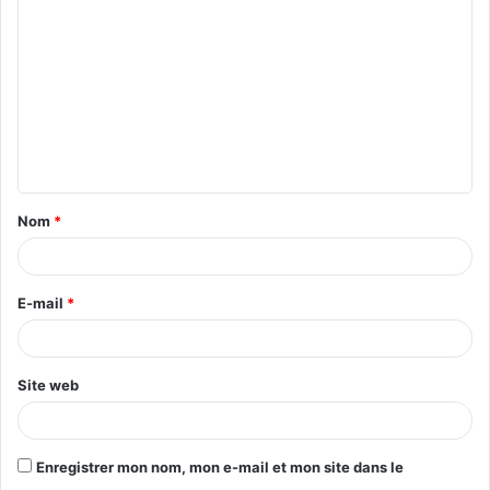
o
m
m
e
n
t
Nom
*
a
i
r
E-mail
*
e
*
Site web
Enregistrer mon nom, mon e-mail et mon site dans le