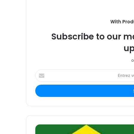
With Prod
Subscribe to our ma
up
c
Entrez
votre
adresse
Email