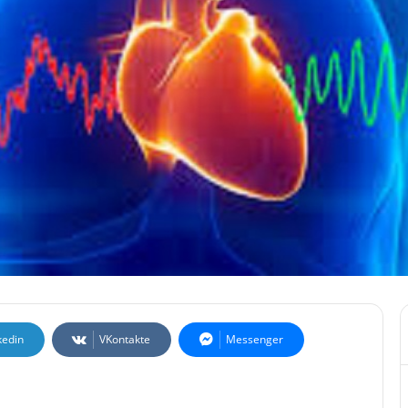
kedin
VKontakte
Messenger