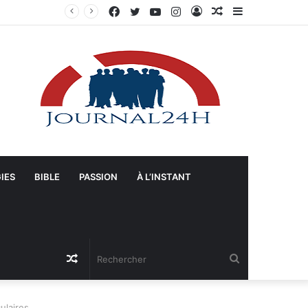
Facebook
Twitter
YouTube
Instagram
Connexion
Article
Sidebar
Manifestation à Springfield (Ohio) : La population se mobilise pour les Haïtiens face au TPS et aux bracelets électroniques
Aléatoire
(barre
latérale)
IES
BIBLE
PASSION
À L’INSTANT
Article
Rechercher
Aléatoire
ulaires