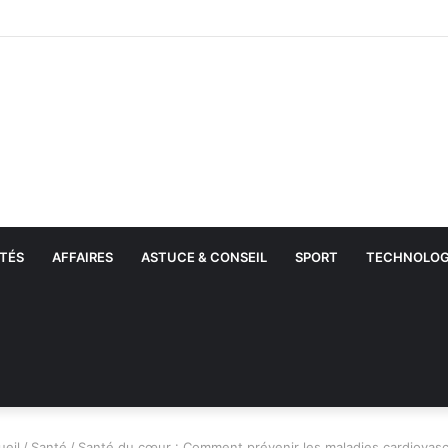
TÉS
AFFAIRES
ASTUCE & CONSEIL
SPORT
TECHNOLOG
eil
/
Santé
/
Santé du cœur : Comment prévenir les maladies cardiovasc