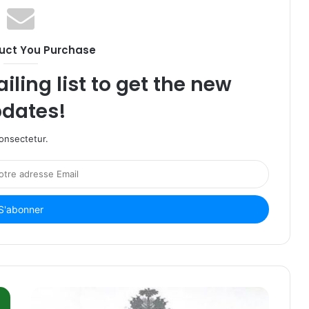
uct You Purchase
iling list to get the new
dates!
onsectetur.