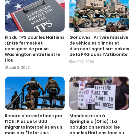
Fin du TPS pour les Haïtiens
Gonaïves : Arrivée massive
: Entre fermeté et
de véhicules blindés et
consignes de pause,
d’un contingent sri-lankais
Washington entretient le
de la FRG dans l’Artibonite
flou
août 7, 2026
août 8, 2026
Record d’arrestations par
Manifestation à
l’ICE : Plus de 51 000
Springfield (Ohio) : La
migrants interpellés en un
population se mobilise
mois aux États-Unis
pour les Haïtiens face au