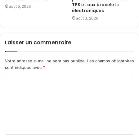
TPS et aux bracelets
août 5, 2026
électroniques
août 3, 2026
Laisser un commentaire
Votre adresse e-mail ne sera pas publiée.
Les champs obligatoires
sont indiqués avec
*
C
o
m
m
e
n
t