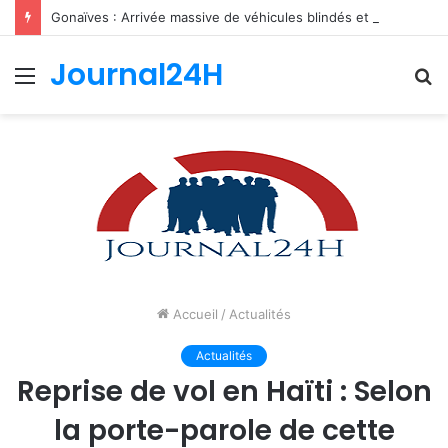
Gonaïves : Arrivée massive de véhicules blindés et d’un contingent sri-lankais de la FRG dans l’Artibonite
Journal24H
Menu
R
Accueil
/
Actualités
Actualités
Reprise de vol en Haïti : Selon
la porte-parole de cette