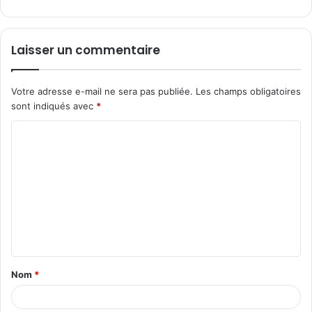
Laisser un commentaire
Votre adresse e-mail ne sera pas publiée.
Les champs obligatoires
sont indiqués avec
*
C
o
m
m
e
n
t
Nom
*
a
i