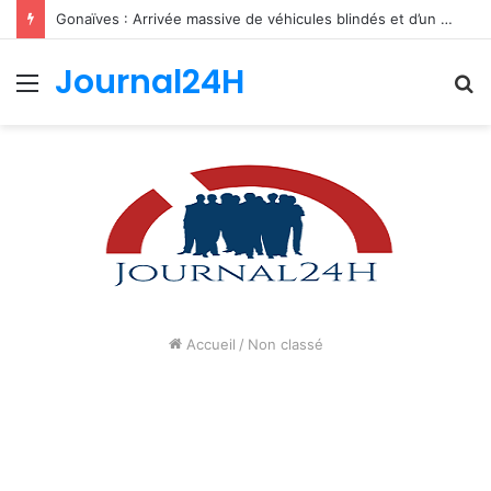
Gonaïves : Arrivée massive de véhicules blindés et d’un contingent sri-lankais de la FRG dans l’Artibonite
Journal24H
Menu
R
Accueil
/
Non classé