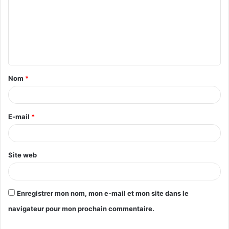
m
m
e
n
t
Nom
*
a
i
r
E-mail
*
e
*
Site web
Enregistrer mon nom, mon e-mail et mon site dans le
navigateur pour mon prochain commentaire.