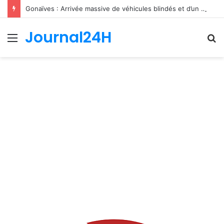
Gonaïves : Arrivée massive de véhicules blindés et d’un contingent sri-lankais de la FRG dans l’Artibonite
Journal24H
Menu
R