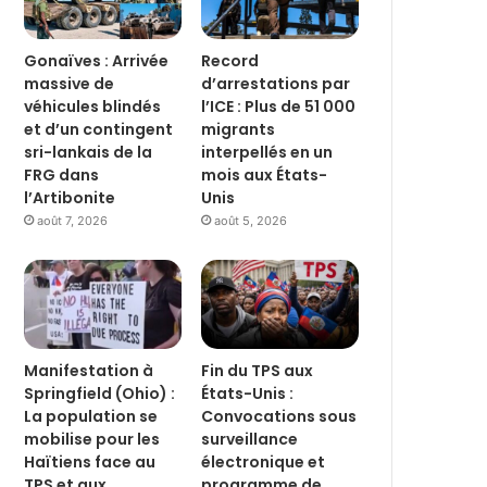
Gonaïves : Arrivée
Record
massive de
d’arrestations par
véhicules blindés
l’ICE : Plus de 51 000
et d’un contingent
migrants
sri-lankais de la
interpellés en un
FRG dans
mois aux États-
l’Artibonite
Unis
août 7, 2026
août 5, 2026
Manifestation à
Fin du TPS aux
Springfield (Ohio) :
États-Unis :
La population se
Convocations sous
mobilise pour les
surveillance
Haïtiens face au
électronique et
TPS et aux
programme de