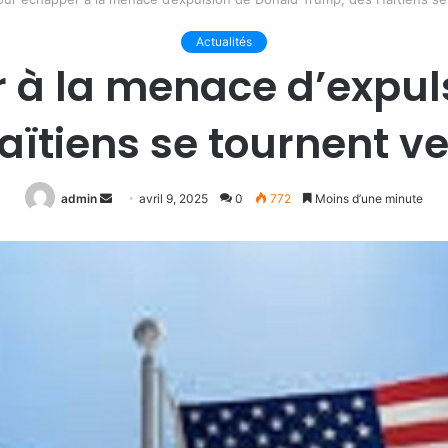
Actualités
 à la menace d’expul
ïtiens se tournent v
Envoyer
admin
avril 9, 2025
0
772
Moins d’une minute
un
courriel