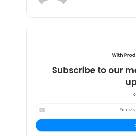
With Prod
Subscribe to our ma
up
c
Entrez
votre
adresse
Email