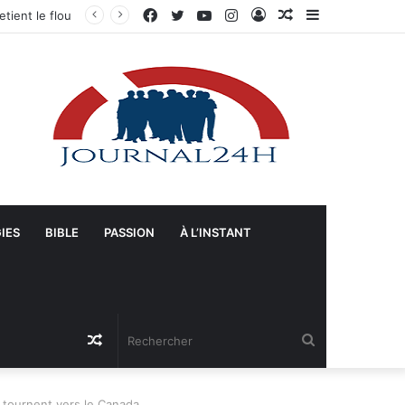
Facebook
Twitter
YouTube
Instagram
Connexion
Article
Sidebar
Gonaïves : Arrivée massive de véhicules blindés et d’un contingent sri-lankais de la FRG dans l’Artibonite
Aléatoire
(barre
latérale)
IES
BIBLE
PASSION
À L’INSTANT
Article
Rechercher
Aléatoire
 tournent vers le Canada.