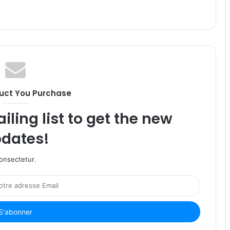
uct You Purchase
iling list to get the new
dates!
onsectetur.