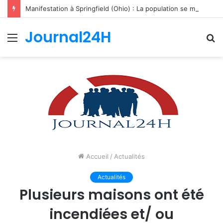
Manifestation à Springfield (Ohio) : La population se mobilise pour les Haïtiens face au TPS et aux bracelets électroniques
Journal24H
Menu
R
Accueil
/
Actualités
Actualités
Plusieurs maisons ont été
incendiées et/ ou