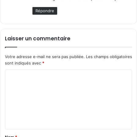
:
Répondre
Laisser un commentaire
Votre adresse e-mail ne sera pas publiée.
Les champs obligatoires
sont indiqués avec
*
C
o
m
m
e
n
t