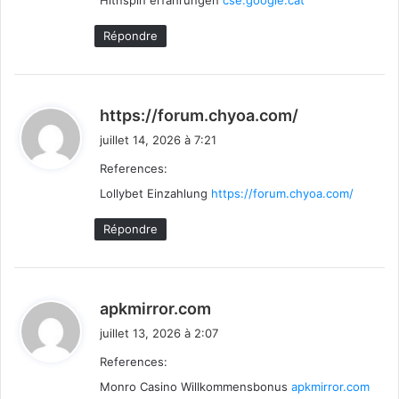
Hitnspin erfahrungen
:
cse.google.cat
Répondre
d
https://forum.chyoa.com/
i
juillet 14, 2026 à 7:21
t
References:
Lollybet Einzahlung
https://forum.chyoa.com/
:
Répondre
d
apkmirror.com
i
juillet 13, 2026 à 2:07
t
References:
Monro Casino Willkommensbonus
:
apkmirror.com