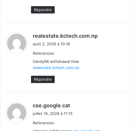
Répondre
d
realestate.kctech.com.np
i
août 2, 2026 à 10:18
t
References:
Candy96 withdrawal time
:
realestate.kctech.com.np
Répondre
d
cse.google.cat
i
juillet 16, 2026 à 11:15
t
References: