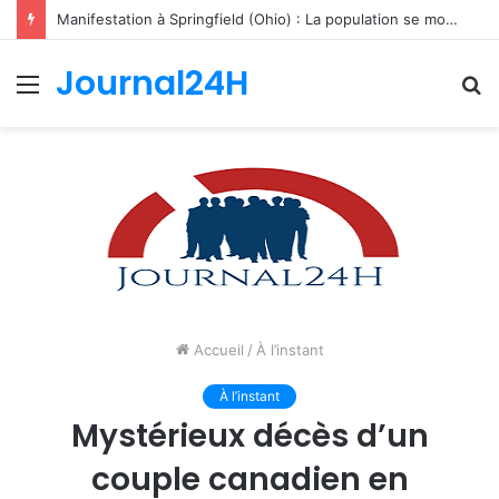
Manifestation à Springfield (Ohio) : La population se mobilise pour les Haïtiens face au TPS et aux bracelets électroniques
Journal24H
Menu
R
Accueil
/
À l’instant
À l’instant
Mystérieux décès d’un
couple canadien en