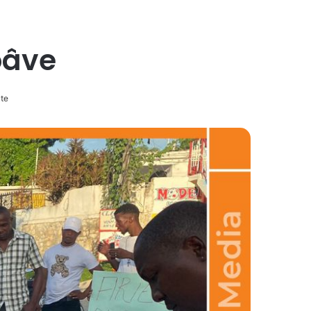
oâve
ute