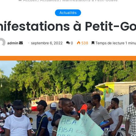
Actualités
ifestations à Petit-G
Envoyer
admin
septembre 6, 2022
0
538
Temps de lecture 1 min
un
courriel