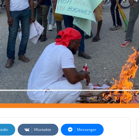
kedin
VKontakte
Messenger