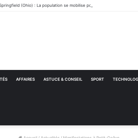
TÉS
AFFAIRES
ASTUCE & CONSEIL
SPORT
TECHNOLOG
Accueil
/
Actualités
/
Manifestations à Petit-Goâve