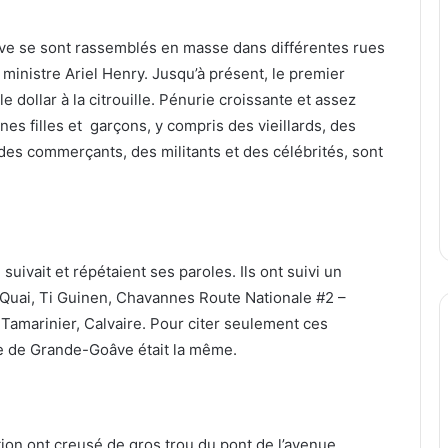
âve se sont rassemblés en masse dans différentes rues
 ministre Ariel Henry. Jusqu’à présent, le premier
e dollar à la citrouille. Pénurie croissante et assez
nes filles et garçons, y compris des vieillards, des
des commerçants, des militants et des célébrités, sont
suivait et répétaient ses paroles. Ils ont suivi un
e Quai, Ti Guinen, Chavannes Route Nationale #2 –
 Tamarinier, Calvaire. Pour citer seulement ces
ille de Grande-Goâve était la même.
tion ont creusé de gros trou du pont de l’avenue