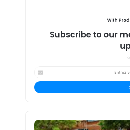
With Prod
Subscribe to our ma
up
c
Entrez
votre
adresse
Email