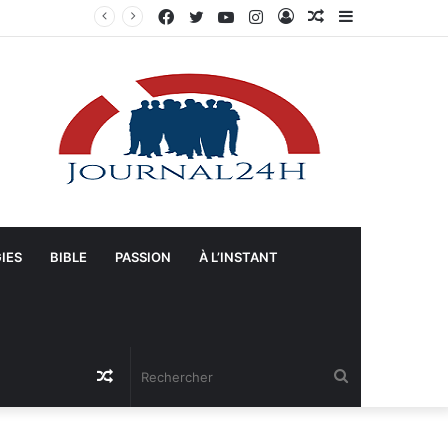
Facebook
Twitter
YouTube
Instagram
Connexion
Article
Sidebar
Manifestation à Springfield (Ohio) : La population se mobilise pour les Haïtiens face au TPS et aux bracelets électroniques
Aléatoire
(barre
latérale)
IES
BIBLE
PASSION
À L’INSTANT
Article
Rechercher
Aléatoire