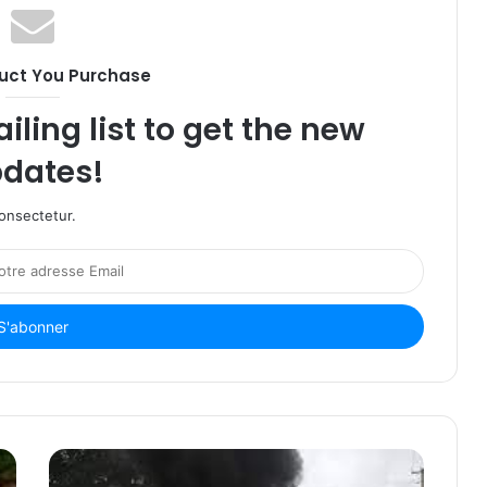
uct You Purchase
iling list to get the new
dates!
onsectetur.