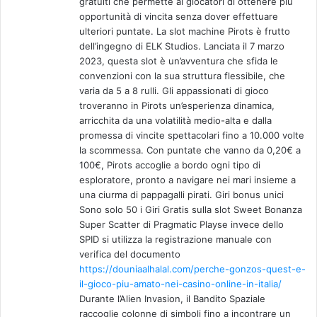
gratuiti che permette ai giocatori di ottenere più
:
opportunità di vincita senza dover effettuare
ulteriori puntate. La slot machine Pirots è frutto
dell’ingegno di ELK Studios. Lanciata il 7 marzo
2023, questa slot è un’avventura che sfida le
convenzioni con la sua struttura flessibile, che
varia da 5 a 8 rulli. Gli appassionati di gioco
troveranno in Pirots un’esperienza dinamica,
arricchita da una volatilità medio-alta e dalla
promessa di vincite spettacolari fino a 10.000 volte
la scommessa. Con puntate che vanno da 0,20€ a
100€, Pirots accoglie a bordo ogni tipo di
esploratore, pronto a navigare nei mari insieme a
una ciurma di pappagalli pirati. Giri bonus unici
Sono solo 50 i Giri Gratis sulla slot Sweet Bonanza
Super Scatter di Pragmatic Playse invece dello
SPID si utilizza la registrazione manuale con
verifica del documento
https://douniaalhalal.com/perche-gonzos-quest-e-
il-gioco-piu-amato-nei-casino-online-in-italia/
Durante l’Alien Invasion, il Bandito Spaziale
raccoglie colonne di simboli fino a incontrare un