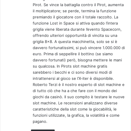
Pirot. Se vince la battaglia contro il Pirot, aumenta
il moltiplicatore; se perde, termina la funzione
premiando il giocatore con il totale raccolto. La
funzione Lost in Space si attiva quando l’intera
griglia viene liberata durante l’evento Spacecorn,
offrendo ulteriori opportunità di vincita su una
griglia 8×8. A questa macchinetta, solo se si è
davvero fortunatissimi, si può vincere 1.000.000 di
euro. Prima di seppellire il bottino (se siamo
davvero fortunati) però, bisogna mettere le mani
su qualcosa. In Pirots slot machine gratis
sarebbero i becchi e ci sono diversi modi di
intrattenersi al gioco se l’X-iter è disponibile.
Roberto Terzi è il nostro esperto di slot machine e
di tutto ciò che ha a che fare con il mondo dei
giochi da casinò. Il suo compito è testare le nuove
slot machine. Le recensioni analizzano diverse
caratteristiche della slot come la giocabilità, le
funzioni utilizzate, la grafica, la volatilità e come
pagano.