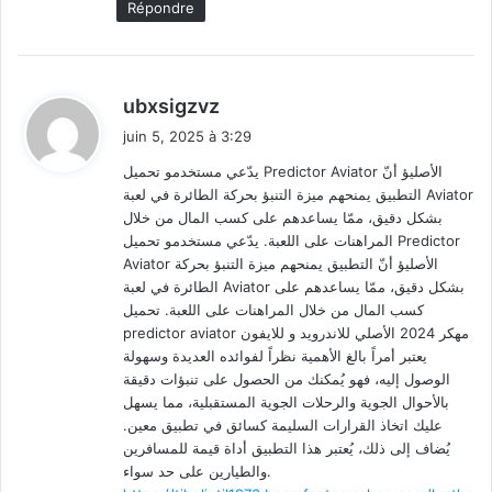
Répondre
d
ubxsigzvz
i
juin 5, 2025 à 3:29
t
يدّعي مستخدمو تحميل Predictor Aviator الأصليؤ أنّ
التطبيق يمنحهم ميزة التنبؤ بحركة الطائرة في لعبة Aviator
:
بشكل دقيق، ممّا يساعدهم على كسب المال من خلال
المراهنات على اللعبة. يدّعي مستخدمو تحميل Predictor
Aviator الأصليؤ أنّ التطبيق يمنحهم ميزة التنبؤ بحركة
الطائرة في لعبة Aviator بشكل دقيق، ممّا يساعدهم على
كسب المال من خلال المراهنات على اللعبة. تحميل
predictor aviator مهكر 2024 الأصلي للاندرويد و للايفون
يعتبر أمراً بالغ الأهمية نظراً لفوائده العديدة وسهولة
الوصول إليه، فهو يُمكنك من الحصول على تنبؤات دقيقة
بالأحوال الجوية والرحلات الجوية المستقبلية، مما يسهل
عليك اتخاذ القرارات السليمة كسائق في تطبيق معين.
يُضاف إلى ذلك، يُعتبر هذا التطبيق أداة قيمة للمسافرين
والطيارين على حد سواء.