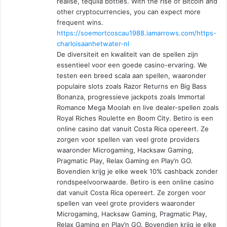
realise, tequila bottles. With the rise of Bitcoin and
other cryptocurrencies, you can expect more
frequent wins.
https://soemortcoscau1988.iamarrows.com/https-
charloisaanhetwater-nl
De diversiteit en kwaliteit van de spellen zijn
essentieel voor een goede casino-ervaring. We
testen een breed scala aan spellen, waaronder
populaire slots zoals Razor Returns en Big Bass
Bonanza, progressieve jackpots zoals Immortal
Romance Mega Moolah en live dealer-spellen zoals
Royal Riches Roulette en Boom City. Betiro is een
online casino dat vanuit Costa Rica opereert. Ze
zorgen voor spellen van veel grote providers
waaronder Microgaming, Hacksaw Gaming,
Pragmatic Play, Relax Gaming en Play’n GO.
Bovendien krijg je elke week 10% cashback zonder
rondspeelvoorwaarde. Betiro is een online casino
dat vanuit Costa Rica opereert. Ze zorgen voor
spellen van veel grote providers waaronder
Microgaming, Hacksaw Gaming, Pragmatic Play,
Relax Gaming en Play’n GO. Bovendien krijg je elke