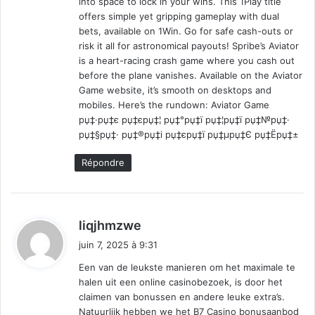
into space to lock in your wins. This 1Play title
offers simple yet gripping gameplay with dual
bets, available on 1Win. Go for safe cash-outs or
risk it all for astronomical payouts! Spribe’s Aviator
is a heart-racing crash game where you cash out
before the plane vanishes. Available on the Aviator
Game website, it’s smooth on desktops and
mobiles. Here’s the rundown: Aviator Game
рџ‡·рџ‡є рџ‡єрџ‡¦ рџ‡°рџ‡ї рџ‡¦рџ‡ї рџ‡№рџ‡·
рџ‡§рџ‡· рџ‡®рџ‡і рџ‡єрџ‡ї рџ‡µрџ‡Є рџ‡Ёрџ‡±
Répondre
d
liqjhmzwe
i
juin 7, 2025 à 9:31
t
Een van de leukste manieren om het maximale te
halen uit een online casinobezoek, is door het
:
claimen van bonussen en andere leuke extra’s.
Natuurlijk hebben we het B7 Casino bonusaanbod