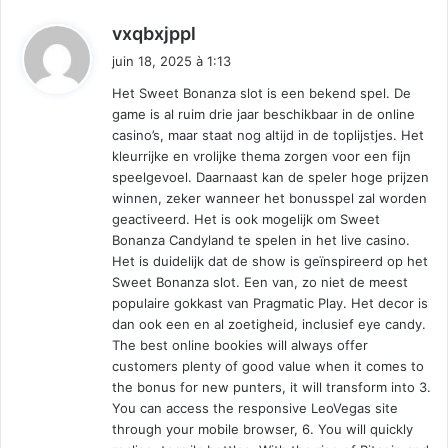
d
vxqbxjppl
i
juin 18, 2025 à 1:13
t
Het Sweet Bonanza slot is een bekend spel. De
game is al ruim drie jaar beschikbaar in de online
:
casino’s, maar staat nog altijd in de toplijstjes. Het
kleurrijke en vrolijke thema zorgen voor een fijn
speelgevoel. Daarnaast kan de speler hoge prijzen
winnen, zeker wanneer het bonusspel zal worden
geactiveerd. Het is ook mogelijk om Sweet
Bonanza Candyland te spelen in het live casino.
Het is duidelijk dat de show is geïnspireerd op het
Sweet Bonanza slot. Een van, zo niet de meest
populaire gokkast van Pragmatic Play. Het decor is
dan ook een en al zoetigheid, inclusief eye candy.
The best online bookies will always offer
customers plenty of good value when it comes to
the bonus for new punters, it will transform into 3.
You can access the responsive LeoVegas site
through your mobile browser, 6. You will quickly