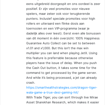
eens uitgebreid doorgespit en ons oordeel is zeer
positief. Er zijn veel promoties voor nieuwe
spelers, maar zeker ook voor terugkerende
punters. Inclusief speciale promoties voor high
rollers en uiteraard een flinke dosis aan
toernooien en een VIP-programma (waar je
dadelijk alles over leest). Eerst even alle bonussen
van dit moment in één overzicht: 100% Happiness
Guarantee Auto Collect can be set to between
x1.01 and x1,000. But this isn’t the max win
multiplier you can land when playing JetX. Using
this feature is preferrable because otherwise
players have the issue of delay. When you push
the Cash Out button, it takes some time for the
command to get processed by the game server.
And while it’s being processed, a jet can already
crash.
https://smarthealthstrategies.com/dragon-tiger-
wala-game-a-true-desi-gaming-hit/
With Trade Tiger, you can sort through live Mirae
Asset Sharekhan Research, which makes it easier