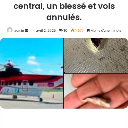
central, un blessé et vols
annulés.
Envoyer
admin
avril 2, 2025
10
1 577
Moins d’une minute
un
courriel