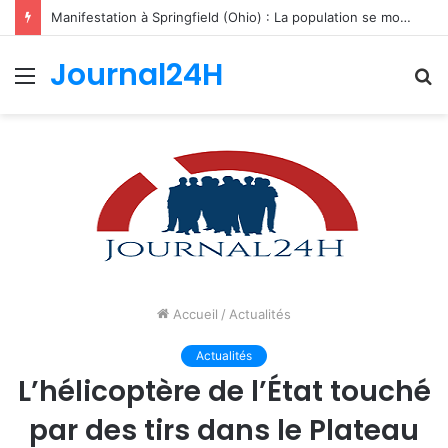
Manifestation à Springfield (Ohio) : La population se mobilise pour les Haïtiens face au TPS et aux bracelets électroniques
Journal24H
Menu
R
Accueil
/
Actualités
Actualités
L’hélicoptère de l’État touché
par des tirs dans le Plateau