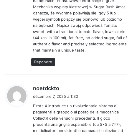
na bębnach. Podstawowe informacje o grze
Mechanika wypłaty klastrowej w Sugar Rush Xmas
oznacza, że wygrane pojawiają się, gdy 5 lub
więcej symboli połączy się pionowo lub poziomo
na bębnach. Napisz swoją odpowiedź Tomato
sweet, with a traditional tomato flavor, low-calorie
(44 kcal in 100 ml), fat-free, no added sugar, full of
authentic flavor and precisely selected ingredients
that maintain a unique taste.
Répondre
d
noetdckto
i
décembre 7, 2025 à 1:30
t
Pirots X introduce un rivoluzionario sistema di
pagamenti a grappolo al posto della meccanica
:
CollectR delle versioni precedenti. Il gioco
presenta una griglia espandibile (da 5×5 a 7×7),
moltiplicatori persistenti e pappagalli collezionisti