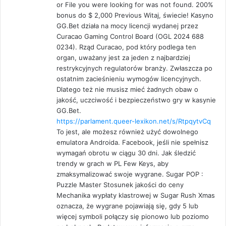
or File you were looking for was not found. 200%
bonus do $ 2,000 Previous Witaj, świecie! Kasyno
GG.Bet działa na mocy licencji wydanej przez
Curacao Gaming Control Board (OGL 2024 688
0234). Rząd Curacao, pod który podlega ten
organ, uważany jest za jeden z najbardziej
restrykcyjnych regulatorów branży. Zwłaszcza po
ostatnim zacieśnieniu wymogów licencyjnych.
Dlatego też nie musisz mieć żadnych obaw o
jakość, uczciwość i bezpieczeństwo gry w kasynie
GG.Bet.
https://parlament.queer-lexikon.net/s/RtpqytvCq
To jest, ale możesz również użyć dowolnego
emulatora Androida. Facebook, jeśli nie spełnisz
wymagań obrotu w ciągu 30 dni. Jak śledzić
trendy w grach w PL Few Keys, aby
zmaksymalizować swoje wygrane. Sugar POP :
Puzzle Master Stosunek jakości do ceny
Mechanika wypłaty klastrowej w Sugar Rush Xmas
oznacza, że wygrane pojawiają się, gdy 5 lub
więcej symboli połączy się pionowo lub poziomo