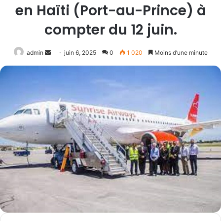
en Haïti (Port-au-Prince) à
compter du 12 juin.
Envoyer
admin
juin 6, 2025
0
1 020
Moins d’une minute
un
courriel