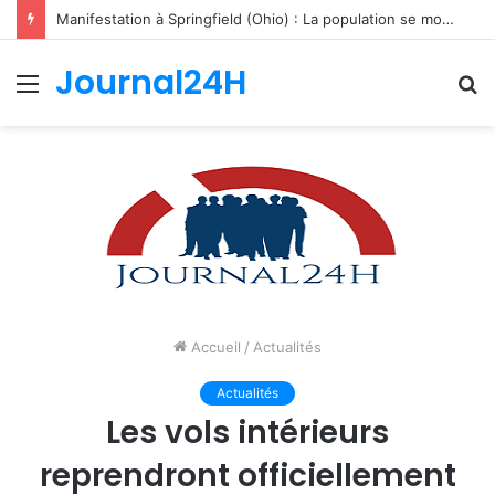
Manifestation à Springfield (Ohio) : La population se mobilise pour les Haïtiens face au TPS et aux bracelets électroniques
Journal24H
Menu
R
Accueil
/
Actualités
Actualités
Les vols intérieurs
reprendront officiellement