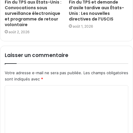
Fin du TPS aux États-Unis :
Fin du TPS et demande
Convocations sous
d’asile tardive aux États-
surveillance électronique
Unis : Les nouvelles
et programme de retour
directives de l’USCIS
volontaire
août 1, 2026
août 2, 2026
Laisser un commentaire
Votre adresse e-mail ne sera pas publiée.
Les champs obligatoires
sont indiqués avec
*
C
o
m
m
e