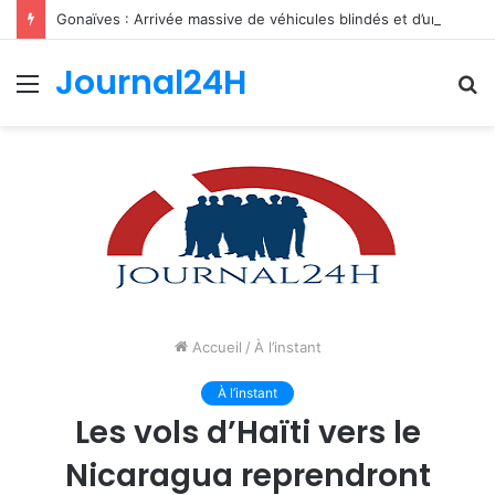
Gonaïves : Arrivée massive de véhicules blindés et d’un contingent sri-lankais de la FRG dans l’Artibonite
Journal24H
Menu
R
Accueil
/
À l’instant
À l’instant
Les vols d’Haïti vers le
Nicaragua reprendront