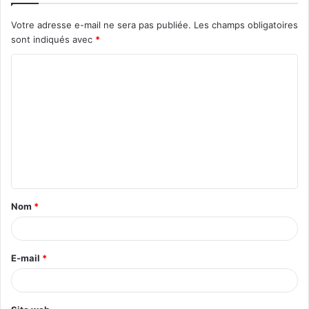
Votre adresse e-mail ne sera pas publiée.
Les champs obligatoires
sont indiqués avec
*
C
o
m
m
e
n
t
Nom
*
a
i
r
E-mail
*
e
*