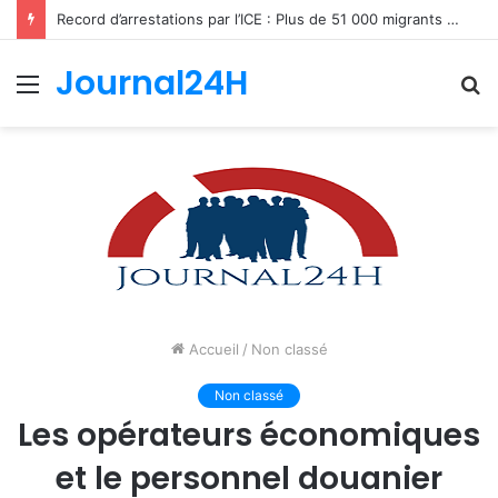
Record d’arrestations par l’ICE : Plus de 51 000 migrants interpellés en un mois aux États-Unis
Journal24H
Menu
R
Accueil
/
Non classé
Non classé
Les opérateurs économiques
et le personnel douanier