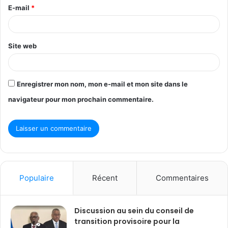
r
E-mail
*
e
*
Site web
Enregistrer mon nom, mon e-mail et mon site dans le
navigateur pour mon prochain commentaire.
Populaire
Récent
Commentaires
Discussion au sein du conseil de
transition provisoire pour la