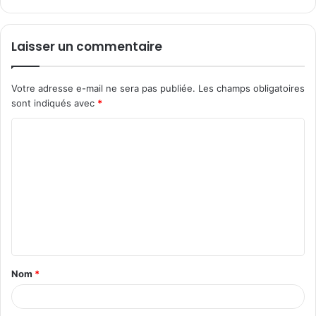
Laisser un commentaire
Votre adresse e-mail ne sera pas publiée.
Les champs obligatoires
sont indiqués avec
*
C
o
m
m
e
n
t
Nom
*
a
i