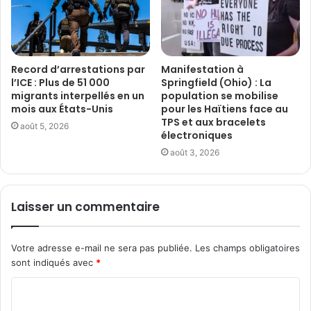
Record d’arrestations par
Manifestation à
l’ICE : Plus de 51 000
Springfield (Ohio) : La
migrants interpellés en un
population se mobilise
mois aux États-Unis
pour les Haïtiens face au
TPS et aux bracelets
août 5, 2026
électroniques
août 3, 2026
Laisser un commentaire
Votre adresse e-mail ne sera pas publiée.
Les champs obligatoires
sont indiqués avec
*
C
o