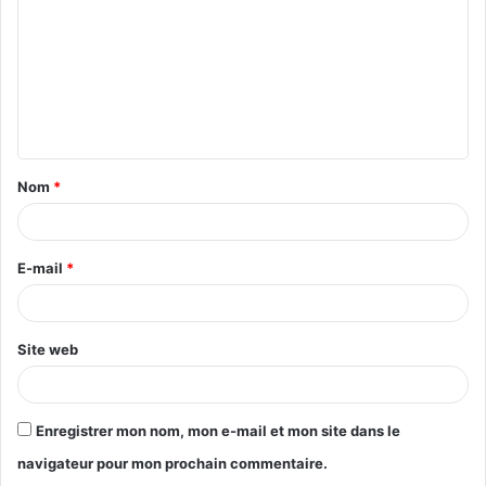
m
m
e
n
t
Nom
*
a
i
r
E-mail
*
e
*
Site web
Enregistrer mon nom, mon e-mail et mon site dans le
navigateur pour mon prochain commentaire.