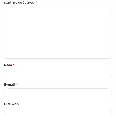
sont indiqués avec
*
C
o
m
m
e
n
t
Nom
*
a
i
r
E-mail
*
e
*
Site web