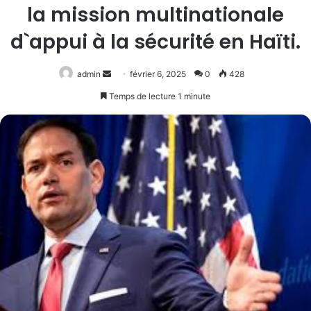
la mission multinationale
d`appui à la sécurité en Haïti.
Envoyer
admin
février 6, 2025
0
428
un
Temps de lecture 1 minute
courriel