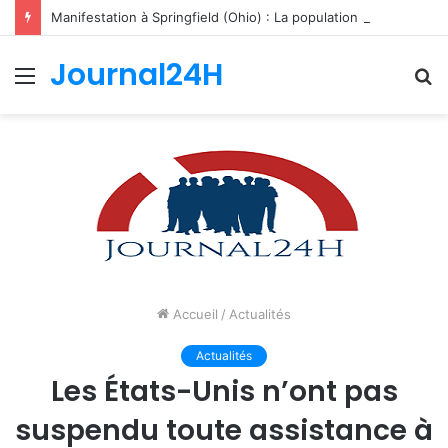
Manifestation à Springfield (Ohio) : La population se mobilise pour les Haïtiens face au TPS et aux bracelets électroniques
Journal24H
Menu
R
Accueil
/
Actualités
Actualités
Les États-Unis n’ont pas
suspendu toute assistance à