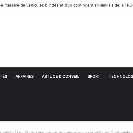
tions par l’ICE : Plus de 51 000 migrants interpellés en un mois aux État
TÉS
AFFAIRES
ASTUCE & CONSEIL
SPORT
TECHNOLOG
tualités
/
Les États-Unis créent des centres de réfugiés au Guatemala 