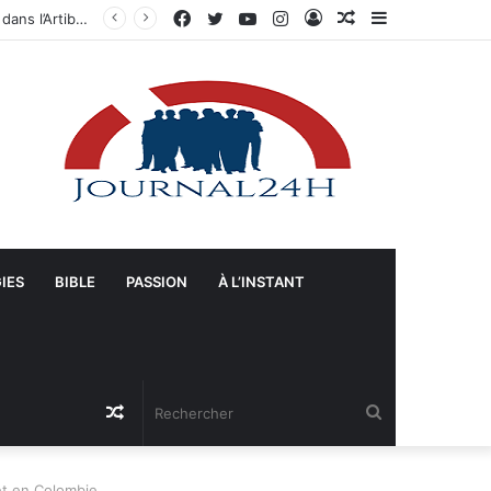
Facebook
Twitter
YouTube
Instagram
Connexion
Article
Sidebar
s-Unis
Aléatoire
(barre
latérale)
IES
BIBLE
PASSION
À L’INSTANT
Article
Rechercher
Aléatoire
et en Colombie