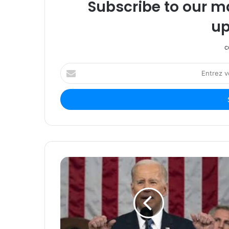
Subscribe to our ma
up
c
Entrez
votre
adresse
Email