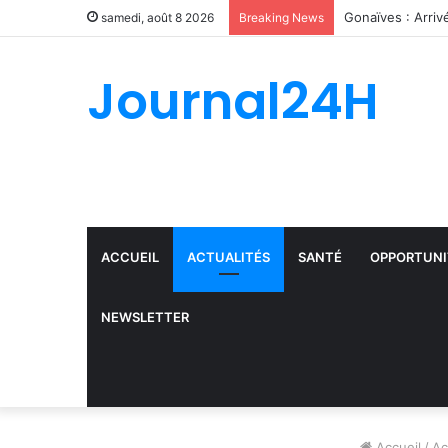
Record d’arresta
samedi, août 8 2026
Breaking News
Journal24H
ACCUEIL
ACTUALITÉS
SANTÉ
OPPORTUNI
NEWSLETTER
Accueil
/
Ac