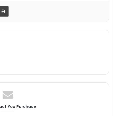
par email
Imprimer
uct You Purchase