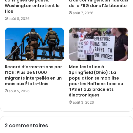
consignes de pause,
d’un contingent sri-lankais
Washington entretient le
de la FRG dans l’Artibonite
flou
août 7, 2026
août 8, 2026
Record d’arrestations par
Manifestation à
l’ICE : Plus de 51 000
Springfield (Ohio) : La
migrants interpellés en un
population se mobilise
mois aux États-Unis
pour les Haïtiens face au
TPS et aux bracelets
août 5, 2026
électroniques
août 3, 2026
2 commentaires