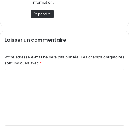
information.
Répondre
Laisser un commentaire
Votre adresse e-mail ne sera pas publiée.
Les champs obligatoires
sont indiqués avec
*
C
o
m
m
e
n
t