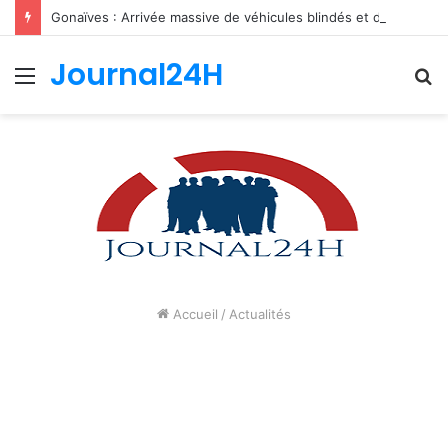
Gonaïves : Arrivée massive de véhicules blindés et d’un contingent sri-lankais de la FRG dans l’Artibonite
Journal24H
Menu
R
Accueil
/
Actualités